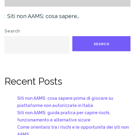
Siti non AAMS: cosa sapere…
Search
SEARCH
Recent Posts
Siti non AAMS: cosa sapere prima di giocare su
piattaforme non autorizzate in Italia
Siti non AAMS: guida pratica per capire rischi,
funzionamento e alternative sicure
Come orientarsi tra i rischi e le opportunità dei siti non
AAMS