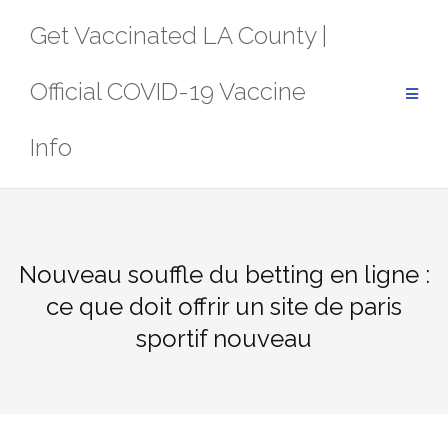
Skip
Get Vaccinated LA County |
to
content
Official COVID-19 Vaccine
Info
Nouveau souffle du betting en ligne :
ce que doit offrir un site de paris
sportif nouveau