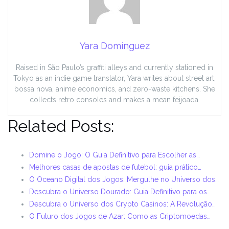
Yara Domínguez
Raised in São Paulo’s graffiti alleys and currently stationed in
Tokyo as an indie game translator, Yara writes about street art,
bossa nova, anime economics, and zero-waste kitchens. She
collects retro consoles and makes a mean feijoada.
Related Posts:
Domine o Jogo: O Guia Definitivo para Escolher as…
Melhores casas de apostas de futebol: guia prático…
O Oceano Digital dos Jogos: Mergulhe no Universo dos…
Descubra o Universo Dourado: Guia Definitivo para os…
Descubra o Universo dos Crypto Casinos: A Revolução…
O Futuro dos Jogos de Azar: Como as Criptomoedas…