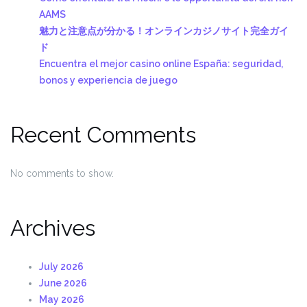
AAMS
魅力と注意点が分かる！オンラインカジノサイト完全ガイ
ド
Encuentra el mejor casino online España: seguridad,
bonos y experiencia de juego
Recent Comments
No comments to show.
Archives
July 2026
June 2026
May 2026