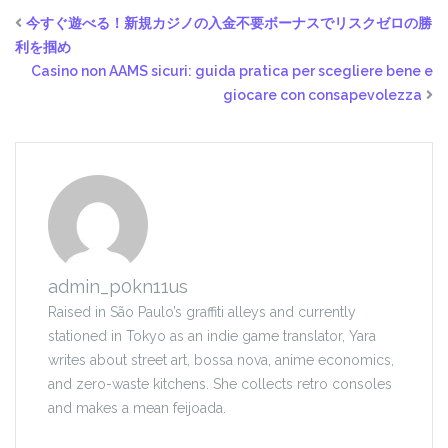
今すぐ遊べる！新規カジノの入金不要ボーナスでリスクゼロの勝
利を掴め
Casino non AAMS sicuri: guida pratica per scegliere bene e
giocare con consapevolezza
admin_p0kn11us
Raised in São Paulo’s graffiti alleys and currently
stationed in Tokyo as an indie game translator, Yara
writes about street art, bossa nova, anime economics,
and zero-waste kitchens. She collects retro consoles
and makes a mean feijoada.