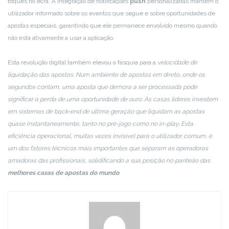
toques no ecrã. A integração de notificações
push
personalizadas mantém o
utilizador informado sobre os eventos que segue e sobre oportunidades de
apostas especiais, garantindo que ele permanece envolvido mesmo quando
não está ativamente a usar a aplicação.
Esta revolução digital também elevou a fasquia para a
velocidade de
liquidação das apostas. Num ambiente de apostas em direto, onde os
segundos contam, uma aposta que demora a ser processada pode
significar a perda de uma oportunidade de ouro. As casas líderes investem
em sistemas de back-end de última geração que liquidam as apostas
quase instantaneamente, tanto no pré-jogo como no
in-play
. Esta
eficiência operacional, muitas vezes invisível para o utilizador comum, é
um dos fatores técnicos mais importantes que separam as operadoras
amadoras das profissionais, solidificando a sua posição no panteão das
melhores casas de apostas do mundo
.