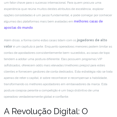
um fator chave para o sucesso internacional. Para quem procura uma
experiência que reúna muitos destes atributos de excelência, explorar
opções consolidadas é um passo fundamental, e pode começar por conhecer
algumas das plataformas mais bem avaliadas em
melhores casas de
apostas do mundo
.
Além disso, a forma como estas casas lidam com os
jogadores de alto
valor
é um capítulo à parte. Enquanto operadoras menores podem limitar as
contas de apostadores consistentemente bem-sucedidos, as casas de topo
tendem a adotar uma postura diferente. Elas possuem programas VIP
sofisticados, oferecem odds mais elevadas (melhores preços) para estes
clientes e fornecem gestores de conta dedicados. Esta estratégia não se trata
apenas de reter o capital; é sobre reconhecer e recompensar a habilidade,
transformando os melhores apostadores em embaixadores da marca. Esta
postura corajosa perante a competição é um traço distintivo de uma
operadora verdadeiramente global e confiante.
A Revolução Digital: O