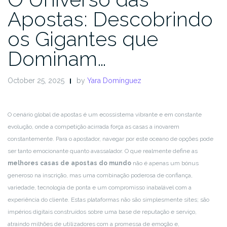
Apostas: Descobrindo
os Gigantes que
Dominam…
October 25, 2025
by
Yara Domínguez
O cenário global de apostas é um ecossistema vibrante e em constante
evolução, onde a competição acirrada força as casas a inovarem
constantemente. Para o apostador, navegar por este oceano de opções pode
ser tanto emocionante quanto avassalador. O que realmente define as
melhores casas de apostas do mundo
não é apenas um bónus
generoso na inscrição, mas uma combinação poderosa de confiança,
variedade, tecnologia de ponta e um compromisso inabalável com a
experiência do cliente. Estas plataformas não são simplesmente sites; são
impérios digitais construídos sobre uma base de reputação e serviço,
atraindo milhões de utilizadores com a promessa de emoção e,