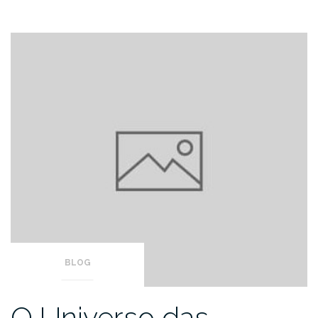
BLOG
O Universo das