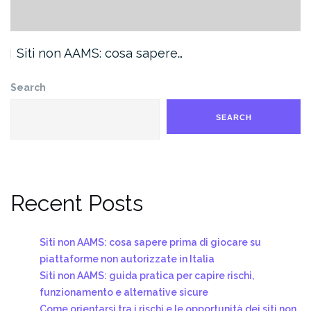
Siti non AAMS: cosa sapere…
Search
SEARCH
Recent Posts
Siti non AAMS: cosa sapere prima di giocare su
piattaforme non autorizzate in Italia
Siti non AAMS: guida pratica per capire rischi,
funzionamento e alternative sicure
Come orientarsi tra i rischi e le opportunità dei siti non