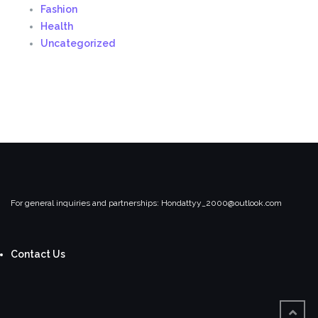
Fashion
Health
Uncategorized
For general inquiries and partnerships:
Hondattyy_2000@outlook.com
Contact Us