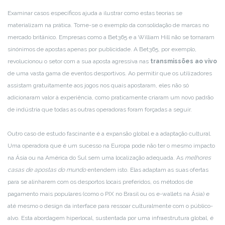
Examinar casos específicos ajuda a ilustrar como estas teorias se
materializam na prática. Tome-se o exemplo da consolidação de marcas no
mercado britânico. Empresas como a Bet365 e a William Hill não se tornaram
sinónimos de apostas apenas por publicidade. A Bet365, por exemplo,
revolucionou o setor com a sua aposta agressiva nas
transmissões ao vivo
de uma vasta gama de eventos desportivos. Ao permitir que os utilizadores
assistam gratuitamente aos jogos nos quais apostaram, eles não só
adicionaram valor à experiência, como praticamente criaram um novo padrão
de indústria que todas as outras operadoras foram forçadas a seguir.
Outro caso de estudo fascinante é a expansão global e a adaptação cultural.
Uma operadora que é um sucesso na Europa pode não ter o mesmo impacto
na Ásia ou na América do Sul sem uma localização adequada. As
melhores
casas de apostas do mundo
entendem isto. Elas adaptam as suas ofertas
para se alinharem com os desportos locais preferidos, os métodos de
pagamento mais populares (como o PIX no Brasil ou os e-wallets na Ásia) e
até mesmo o design da interface para ressoar culturalmente com o público-
alvo. Esta abordagem hiperlocal, sustentada por uma infraestrutura global, é