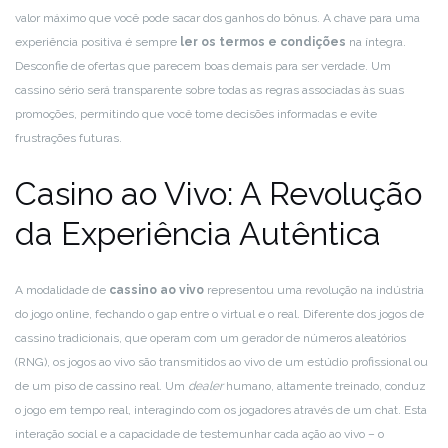
valor máximo que você pode sacar dos ganhos do bônus. A chave para uma
experiência positiva é sempre
ler os termos e condições
na íntegra.
Desconfie de ofertas que parecem boas demais para ser verdade. Um
cassino sério será transparente sobre todas as regras associadas às suas
promoções, permitindo que você tome decisões informadas e evite
frustrações futuras.
Casino ao Vivo: A Revolução
da Experiência Autêntica
A modalidade de
cassino ao vivo
representou uma revolução na indústria
do jogo online, fechando o gap entre o virtual e o real. Diferente dos jogos de
cassino tradicionais, que operam com um gerador de números aleatórios
(RNG), os jogos ao vivo são transmitidos ao vivo de um estúdio profissional ou
de um piso de cassino real. Um
dealer
humano, altamente treinado, conduz
o jogo em tempo real, interagindo com os jogadores através de um chat. Esta
interação social e a capacidade de testemunhar cada ação ao vivo – o