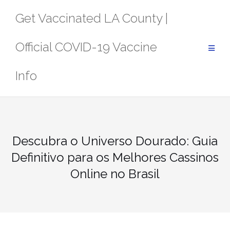
Skip
Get Vaccinated LA County |
to
content
Official COVID-19 Vaccine
Info
Descubra o Universo Dourado: Guia
Definitivo para os Melhores Cassinos
Online no Brasil