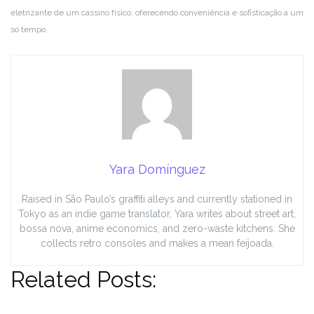
eletrizante de um cassino físico, oferecendo conveniência e sofisticação a um
só tempo.
Yara Domínguez
Raised in São Paulo’s graffiti alleys and currently stationed in
Tokyo as an indie game translator, Yara writes about street art,
bossa nova, anime economics, and zero-waste kitchens. She
collects retro consoles and makes a mean feijoada.
Related Posts: