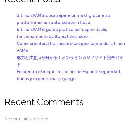
Siti non AAMS: cosa sapere prima di giocare su
piattaforme non autorizzate in Italia
Siti non AAMS: guida pratica per capire rischi,
funzionamento e alternative sicure
Come orientarsi tra i rischi e le opportunità dei siti non
AAMS
魅力と注意点が分かる！オンラインカジノサイト完全ガイ
ド
Encuentra el mejor casino online España: seguridad,
bonos y experiencia de juego
Recent Comments
No comments to show.