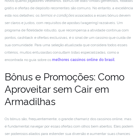
novos quanto jogadores veteranos. Bônus de boas-vindas generosos, rodadas
grátis e ofertas de depósito recorrentes são comuns. No entanto, a excelência
está nos detalhes: os
termos e condições
associados a esses bônus devem
ser claros e justos, com requisitos de apostas (wagering) razoáveis. Um
programa de fidelidade robusto, que recompensa a atividade contínua com
pontos, cashback e ofertas exclusivas, é o sinal de um cassino que cuida de
sua comunidade. Para uma seleção atualizada que considera todos esses
critérios, muitos entusiastas consultam listas especializadas, como a
encontrada no guia sobre os
melhores cassinos online do brasil
.
Bônus e Promoções: Como
Aproveitar sem Cair em
Armadilhas
Os bônus são, frequentemente, o grande chamariz dos cassinos online, mas
é fundamental navegar por essas ofertas com olhos bem abertos. Eles podem
ser poderosos aliados para estender sua diversão e aumentar suas chances