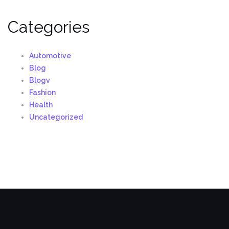
Categories
Automotive
Blog
Blogv
Fashion
Health
Uncategorized