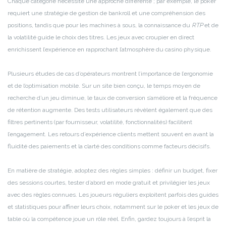
Chaque catégorie nécessite une approche différente ; par exemple, le poker
requiert une stratégie de gestion de bankroll et une compréhension des
positions, tandis que pour les machines à sous, la connaissance du
RTP
et de
la volatilité guide le choix des titres. Les jeux avec croupier en direct
enrichissent l’expérience en rapprochant l’atmosphère du casino physique.
Plusieurs études de cas d’opérateurs montrent l’importance de l’ergonomie
et de l’optimisation mobile. Sur un site bien conçu, le temps moyen de
recherche d’un jeu diminue, le taux de conversion s’améliore et la fréquence
de rétention augmente. Des tests utilisateurs révèlent également que des
filtres pertinents (par fournisseur, volatilité, fonctionnalités) facilitent
l’engagement. Les retours d’expérience clients mettent souvent en avant la
fluidité des paiements et la clarté des conditions comme facteurs décisifs.
En matière de stratégie, adoptez des règles simples : définir un budget, fixer
des sessions courtes, tester d’abord en mode gratuit et privilégier les jeux
avec des règles connues. Les joueurs réguliers exploitent parfois des guides
et statistiques pour affiner leurs choix, notamment sur le poker et les jeux de
table où la compétence joue un rôle réel. Enfin, gardez toujours à l’esprit la