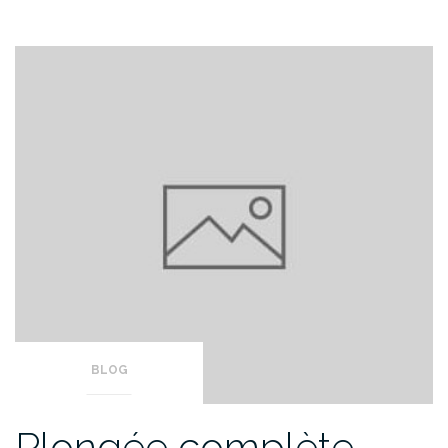
BLOG
Plongée complète