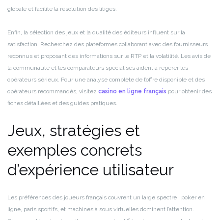
globale et facilite la résolution des litiges.
Enfin, la sélection des jeux et la qualité des éditeurs influent sur la
satisfaction. Recherchez des plateformes collaborant avec des fournisseurs
reconnus et proposant des informations sur le RTP et la volatilité. Les avis de
la communauté et les comparateurs spécialisés aident à repérer les
opérateurs sérieux. Pour une analyse complète de l’offre disponible et des
opérateurs recommandés, visitez
casino en ligne français
pour obtenir des
fiches détaillées et des guides pratiques.
Jeux, stratégies et
exemples concrets
d’expérience utilisateur
Les préférences des joueurs français couvrent un large spectre : poker en
ligne, paris sportifs, et machines à sous virtuelles dominent l’attention.