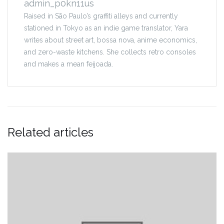
admin_p0kn11us
Raised in São Paulo’s graffiti alleys and currently
stationed in Tokyo as an indie game translator, Yara
writes about street art, bossa nova, anime economics,
and zero-waste kitchens. She collects retro consoles
and makes a mean feijoada.
Related articles