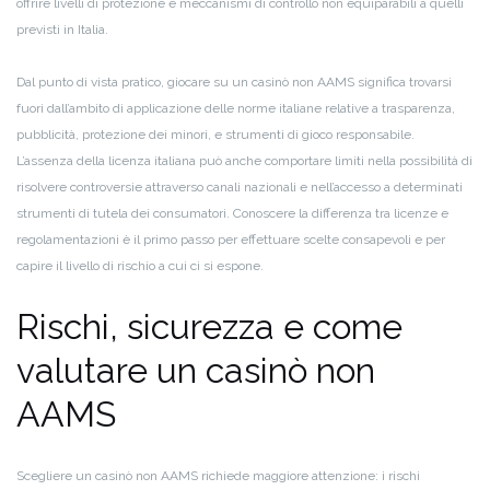
offrire livelli di protezione e meccanismi di controllo non equiparabili a quelli
previsti in Italia.
Dal punto di vista pratico, giocare su un casinò non AAMS significa trovarsi
fuori dall’ambito di applicazione delle norme italiane relative a trasparenza,
pubblicità, protezione dei minori, e strumenti di gioco responsabile.
L’assenza della licenza italiana può anche comportare limiti nella possibilità di
risolvere controversie attraverso canali nazionali e nell’accesso a determinati
strumenti di tutela dei consumatori. Conoscere la differenza tra licenze e
regolamentazioni è il primo passo per effettuare scelte consapevoli e per
capire il livello di rischio a cui ci si espone.
Rischi, sicurezza e come
valutare un casinò non
AAMS
Scegliere un casinò non AAMS richiede maggiore attenzione: i rischi