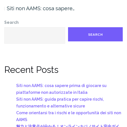
Siti non AAMS: cosa sapere…
Search
SEARCH
Recent Posts
Siti non AAMS: cosa sapere prima di giocare su
piattaforme non autorizzate in Italia
Siti non AAMS: guida pratica per capire rischi,
funzionamento e alternative sicure
Come orientarsi tra i rischi e le opportunità dei siti non
AAMS
魅力と注意点が分かる！オンラインカジノサイト完全ガイ