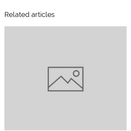
Related articles