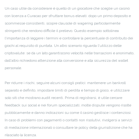
Un caso utile da considerare è quello di un giocatore che sceglie un casinò
con licenza a Curacao per sfruttare bonus elevati: dopo un primo deposito e
scommesse consistenti, scopre clausole di wagering particolarmente
stringenti che rendono difficile il prelievo. Questo esempio sottolinea
l'importanza di leggere i termini e controllare la percentuale di contributo dei
giochi al requisito di puntata. Un altro scenario riguarda l'utilizzo delle
criptovalute: se da un lato garantiscono velocità nelle transazioni e anonimato,
dall'altro richiedono attenzione alla conversione e alla sicurezza del wallet
personale.
Per ridurre i rischi, seguire alcuni consigli pratici: mantenere un bankroll
separato e definito, impostare limiti di perdita e tempo di gioco, e utilizzare
solo siti che mostrano audit recenti. Prima di registrarsi, è utile cercare
feedback sui social e nei forum specializzati; molte dispute vengono risolte
pubblicamente e danno indicazioni su come il casinò gestisce i contenziosi.
In caso di problemi con pagamenti o contatti non risolutivi, rivolgersi a servizi
di mediazione internazionali o consultare le policy della giurisdizione che ha
rilasciato la licenza.