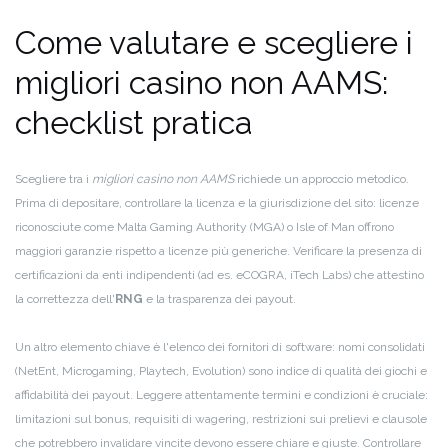
Come valutare e scegliere i
migliori casino non AAMS:
checklist pratica
Scegliere tra i
migliori casino non AAMS
richiede un approccio metodico.
Prima di depositare, controllare la licenza e la giurisdizione del sito: licenze
riconosciute come Malta Gaming Authority (MGA) o Isle of Man offrono
maggiori garanzie rispetto a licenze più generiche. Verificare la presenza di
certificazioni da enti indipendenti (ad es. eCOGRA, iTech Labs) che attestino
la correttezza dell'
RNG
e la trasparenza dei payout.
Un altro elemento chiave è l'elenco dei fornitori di software: nomi consolidati
(NetEnt, Microgaming, Playtech, Evolution) sono indice di qualità dei giochi e
affidabilità dei payout. Leggere attentamente termini e condizioni è cruciale:
limitazioni sul bonus, requisiti di wagering, restrizioni sui prelievi e clausole
che potrebbero invalidare vincite devono essere chiare e giuste. Controllare