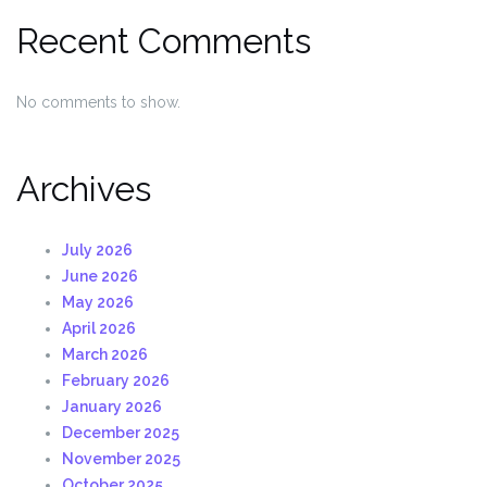
Recent Comments
No comments to show.
Archives
July 2026
June 2026
May 2026
April 2026
March 2026
February 2026
January 2026
December 2025
November 2025
October 2025