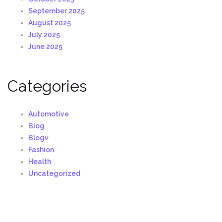
September 2025
August 2025
July 2025
June 2025
Categories
Automotive
Blog
Blogv
Fashion
Health
Uncategorized