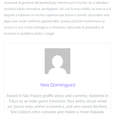
strumenti di gestione del bankroll per minimizzare il rischio. Se si desidera
assoluta tutela normativa, privilegiare i siti con licenza AAMS; se invece si è
disposti a tollerare un rischio superiore per bonus e varietà, procedere solo
dopo aver svolto verifiche approfondite. Queste pratiche trasformano la
ricerca in una scelta strategica e informata, riducendo le probabilità di
incorrere in problemi pratici o legali.
Yara Domínguez
Raised in São Paulo’s graffiti alleys and currently stationed in
Tokyo as an indie game translator, Yara writes about street
art, bossa nova, anime economics, and zero-waste kitchens.
She collects retro consoles and makes a mean feijoada.