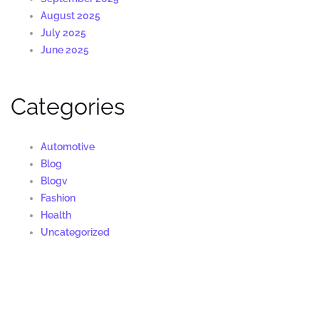
August 2025
July 2025
June 2025
Categories
Automotive
Blog
Blogv
Fashion
Health
Uncategorized