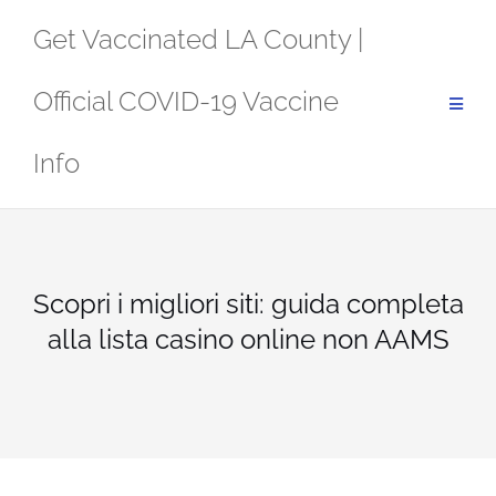
Skip
Get Vaccinated LA County |
to
content
Official COVID-19 Vaccine
Info
Scopri i migliori siti: guida completa
alla lista casino online non AAMS