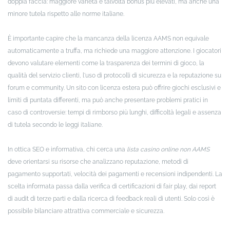
doppia faccia: maggiore varietà e talvolta bonus più elevati, ma anche una
minore tutela rispetto alle norme italiane.
È importante capire che la mancanza della licenza AAMS non equivale
automaticamente a truffa, ma richiede una maggiore attenzione. I giocatori
devono valutare elementi come la trasparenza dei termini di gioco, la
qualità del servizio clienti, l'uso di protocolli di sicurezza e la reputazione su
forum e community. Un sito con licenza estera può offrire giochi esclusivi e
limiti di puntata differenti, ma può anche presentare problemi pratici in
caso di controversie: tempi di rimborso più lunghi, difficoltà legali e assenza
di tutela secondo le leggi italiane.
In ottica SEO e informativa, chi cerca una
lista casino online non AAMS
deve orientarsi su risorse che analizzano reputazione, metodi di
pagamento supportati, velocità dei pagamenti e recensioni indipendenti. La
scelta informata passa dalla verifica di certificazioni di fair play, dai report
di audit di terze parti e dalla ricerca di feedback reali di utenti. Solo così è
possibile bilanciare attrattiva commerciale e sicurezza.