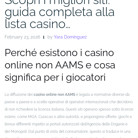
guida completa alla
lista casino…
February 23, 2026
by
Yara Domínguez
Perché esistono i casino
online non AAMS e cosa
significa per i giocatori
La diffusione dei
casino online non AAMS
è legata a normative diverse da
paese a paese e a scelte operative di operatori internazionali che decidono
di non richiedere la licenza italiana. Questi siti operano spesso sotto licenze
estere, come MGA, Curacao o altre autorità, e propongono offerte, giochi e
bonus differenti rispetto ai portali autorizzati dall'Agenzia delle Dogane e
dei Monopoli. Dal punto di vista del consumatore, questo si traduce in una