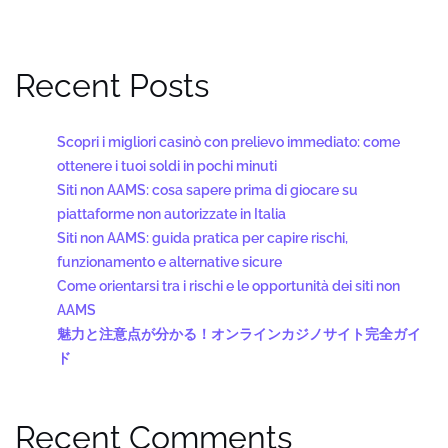
Recent Posts
Scopri i migliori casinò con prelievo immediato: come
ottenere i tuoi soldi in pochi minuti
Siti non AAMS: cosa sapere prima di giocare su
piattaforme non autorizzate in Italia
Siti non AAMS: guida pratica per capire rischi,
funzionamento e alternative sicure
Come orientarsi tra i rischi e le opportunità dei siti non
AAMS
魅力と注意点が分かる！オンラインカジノサイト完全ガイ
ド
Recent Comments