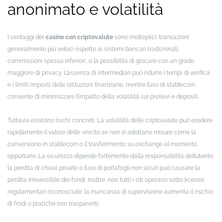
anonimato e volatilità
I vantaggi dei
casino con criptovalute
sono molteplici: transazioni
generalmente più veloci rispetto ai sistemi bancari tradizionali,
commissioni spesso inferiori, e la possibilità di giocare con un grado
maggiore di privacy. L’assenza di intermediari può ridurre i tempi di verifica
e i limiti imposti dalle istituzioni finanziarie, mentre l’uso di stablecoin
consente di minimizzare l’impatto della volatilità sui prelievi e depositi.
Tuttavia esistono rischi concreti. La volatilità delle criptovalute può erodere
rapidamente il valore delle vincite se non si adottano misure come la
conversione in stablecoin o il trasferimento su exchange al momento
opportuno. La sicurezza dipende fortemente dalla responsabilità dell’utente:
la perdita di chiavi private o l’uso di portafogli non sicuri può causare la
perdita irreversibile dei fondi. Inoltre, non tutti i siti operano sotto licenze
regolamentari riconosciute; la mancanza di supervisione aumenta il rischio
di frodi o pratiche non trasparenti.