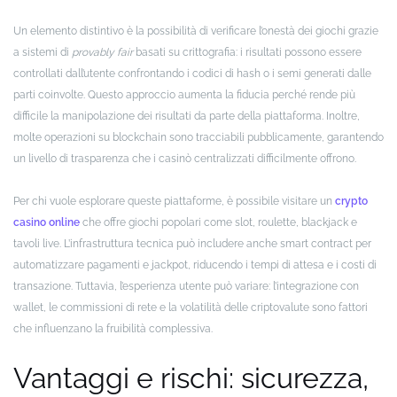
Un elemento distintivo è la possibilità di verificare l’onestà dei giochi grazie
a sistemi di
provably fair
basati su crittografia: i risultati possono essere
controllati dall’utente confrontando i codici di hash o i semi generati dalle
parti coinvolte. Questo approccio aumenta la fiducia perché rende più
difficile la manipolazione dei risultati da parte della piattaforma. Inoltre,
molte operazioni su blockchain sono tracciabili pubblicamente, garantendo
un livello di trasparenza che i casinò centralizzati difficilmente offrono.
Per chi vuole esplorare queste piattaforme, è possibile visitare un
crypto
casino online
che offre giochi popolari come slot, roulette, blackjack e
tavoli live. L’infrastruttura tecnica può includere anche smart contract per
automatizzare pagamenti e jackpot, riducendo i tempi di attesa e i costi di
transazione. Tuttavia, l’esperienza utente può variare: l’integrazione con
wallet, le commissioni di rete e la volatilità delle criptovalute sono fattori
che influenzano la fruibilità complessiva.
Vantaggi e rischi: sicurezza,