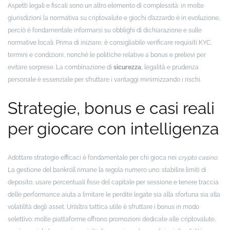
Aspetti legali e fiscali sono un altro elemento di complessità: in molte
giurisdizioni la normativa su criptovalute e giochi d’azzardo è in evoluzione,
perciò è fondamentale informarsi su obblighi di dichiarazione e sulle
normative locali. Prima di iniziare, è consigliabile verificare requisiti KYC,
termini e condizioni, nonché le politiche relative a bonus e prelievi per
evitare sorprese. La combinazione di
sicurezza
, legalità e prudenza
personale è essenziale per sfruttare i vantaggi minimizzando i rischi.
Strategie, bonus e casi reali
per giocare con intelligenza
Adottare strategie efficaci è fondamentale per chi gioca nei
crypto casino
.
La gestione del bankroll rimane la regola numero uno: stabilire limiti di
deposito, usare percentuali fisse del capitale per sessione e tenere traccia
delle performance aiuta a limitare le perdite legate sia alla sfortuna sia alla
volatilità degli asset. Un’altra tattica utile è sfruttare i bonus in modo
selettivo: molte piattaforme offrono promozioni dedicate alle criptovalute,