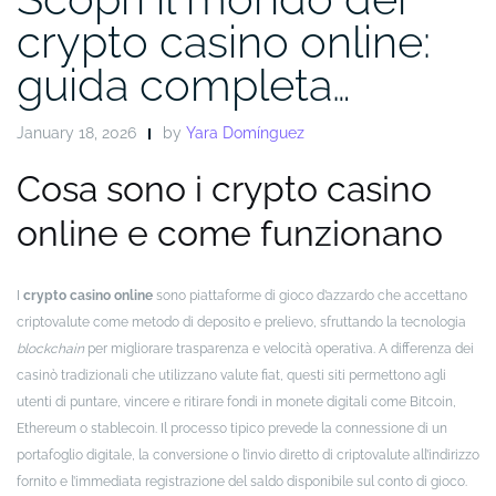
crypto casino online:
guida completa…
January 18, 2026
by
Yara Domínguez
Cosa sono i crypto casino
online e come funzionano
I
crypto casino online
sono piattaforme di gioco d’azzardo che accettano
criptovalute come metodo di deposito e prelievo, sfruttando la tecnologia
blockchain
per migliorare trasparenza e velocità operativa. A differenza dei
casinò tradizionali che utilizzano valute fiat, questi siti permettono agli
utenti di puntare, vincere e ritirare fondi in monete digitali come Bitcoin,
Ethereum o stablecoin. Il processo tipico prevede la connessione di un
portafoglio digitale, la conversione o l’invio diretto di criptovalute all’indirizzo
fornito e l’immediata registrazione del saldo disponibile sul conto di gioco.