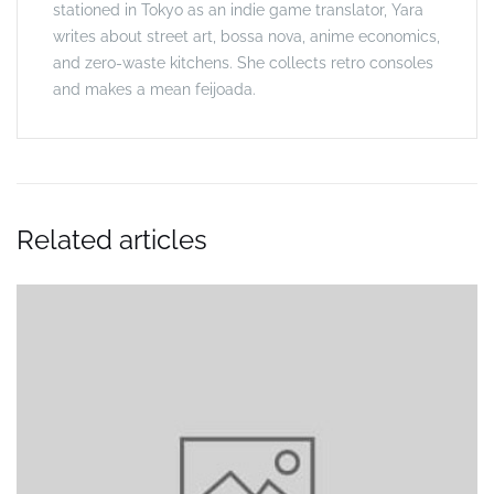
stationed in Tokyo as an indie game translator, Yara
writes about street art, bossa nova, anime economics,
and zero-waste kitchens. She collects retro consoles
and makes a mean feijoada.
Related articles