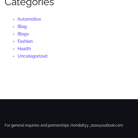
Categories
Automotive
Blog
Blogv
Fashion
Health
Uncategorized
For general inquiries and partnerships:
Hondattyy_2000@outlook.com