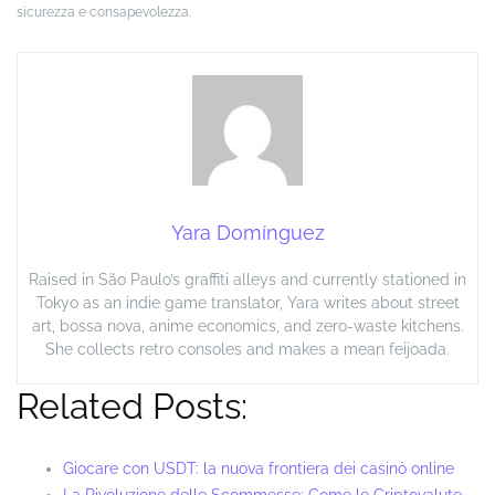
sicurezza e consapevolezza.
Yara Domínguez
Raised in São Paulo’s graffiti alleys and currently stationed in
Tokyo as an indie game translator, Yara writes about street
art, bossa nova, anime economics, and zero-waste kitchens.
She collects retro consoles and makes a mean feijoada.
Related Posts:
Giocare con USDT: la nuova frontiera dei casinò online