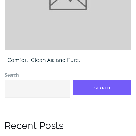
Comfort, Clean Air, and Pure…
Search
SEARCH
Recent Posts