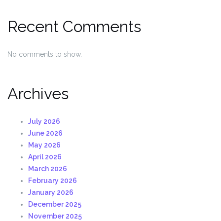
Recent Comments
No comments to show.
Archives
July 2026
June 2026
May 2026
April 2026
March 2026
February 2026
January 2026
December 2025
November 2025