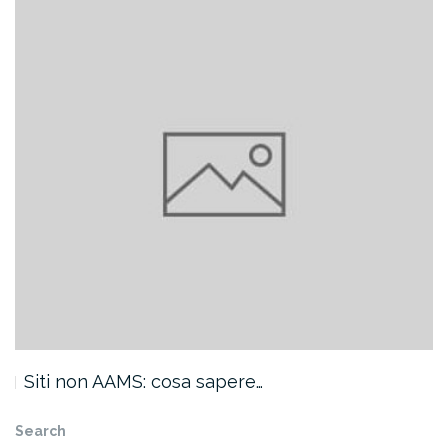
Siti non AAMS: cosa sapere…
Search