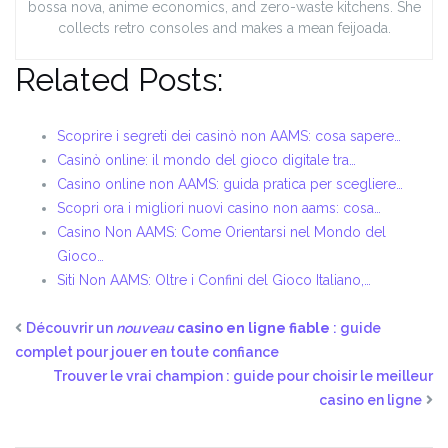
bossa nova, anime economics, and zero-waste kitchens. She
collects retro consoles and makes a mean feijoada.
Related Posts:
Scoprire i segreti dei casinò non AAMS: cosa sapere…
Casinò online: il mondo del gioco digitale tra…
Casino online non AAMS: guida pratica per scegliere…
Scopri ora i migliori nuovi casino non aams: cosa…
Casino Non AAMS: Come Orientarsi nel Mondo del
Gioco…
Siti Non AAMS: Oltre i Confini del Gioco Italiano,…
Découvrir un
nouveau
casino en ligne fiable
: guide
complet pour jouer en toute confiance
Trouver le vrai champion : guide pour choisir le meilleur
casino en ligne