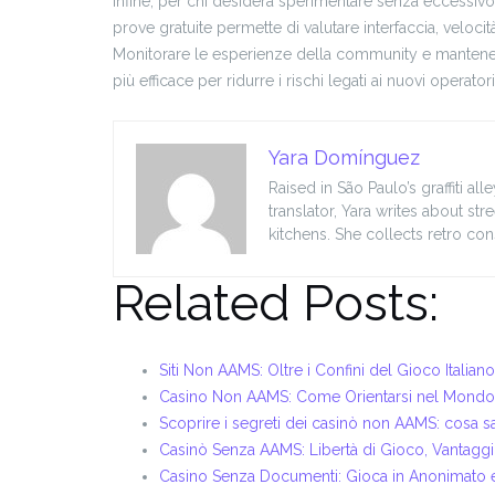
Infine, per chi desidera sperimentare senza eccessivo
prove gratuite permette di valutare interfaccia, veloci
Monitorare le esperienze della community e mantener
più efficace per ridurre i rischi legati ai nuovi operat
Yara Domínguez
Raised in São Paulo’s graffiti a
translator, Yara writes about s
kitchens. She collects retro co
Related Posts:
Siti Non AAMS: Oltre i Confini del Gioco Italiano
Casino Non AAMS: Come Orientarsi nel Mondo
Scoprire i segreti dei casinò non AAMS: cosa 
Casinò Senza AAMS: Libertà di Gioco, Vantagg
Casino Senza Documenti: Gioca in Anonimato 