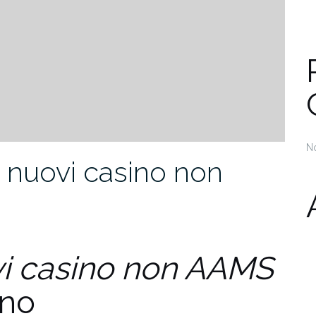
N
ri nuovi casino non
i casino non AAMS
ano