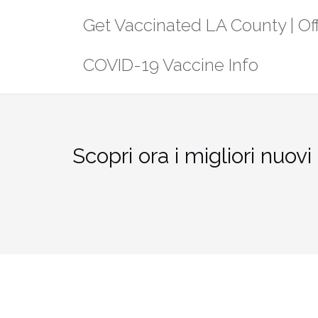
Skip
Get Vaccinated LA County | Off
to
content
COVID-19 Vaccine Info
Scopri ora i migliori nuo