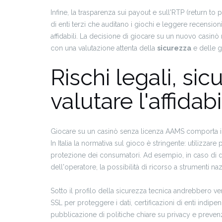
Infine, la trasparenza sui payout e sull'RTP (return to
di enti terzi che auditano i giochi e leggere recension
affidabili. La decisione di giocare su un nuovo casinò
con una valutazione attenta della
sicurezza
e delle g
Rischi legali, sic
valutare l'affidabi
Giocare su un casinò senza licenza AAMS comporta im
In Italia la normativa sul gioco è stringente: utilizzar
protezione dei consumatori. Ad esempio, in caso di d
dell'operatore, la possibilità di ricorso a strumenti nazi
Sotto il profilo della sicurezza tecnica andrebbero veri
SSL per proteggere i dati, certificazioni di enti indipe
pubblicazione di politiche chiare su privacy e preve