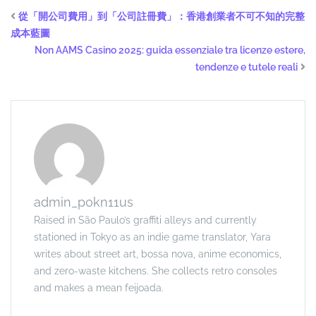
從「開公司費用」到「公司註冊費」：香港創業者不可不知的完整
成本藍圖
Non AAMS Casino 2025: guida essenziale tra licenze estere,
tendenze e tutele reali
admin_p0kn11us
Raised in São Paulo’s graffiti alleys and currently
stationed in Tokyo as an indie game translator, Yara
writes about street art, bossa nova, anime economics,
and zero-waste kitchens. She collects retro consoles
and makes a mean feijoada.