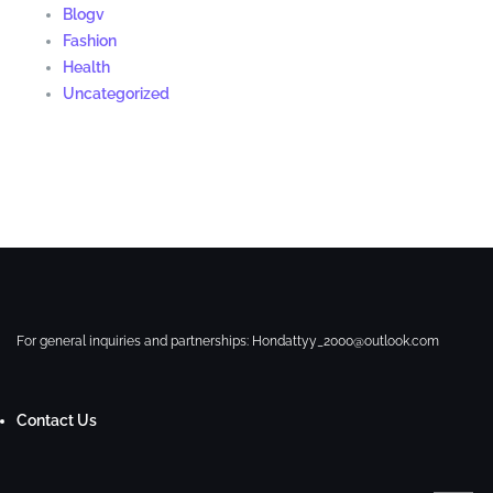
Blogv
Fashion
Health
Uncategorized
For general inquiries and partnerships:
Hondattyy_2000@outlook.com
Contact Us