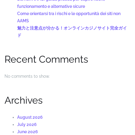
funzionamento e alternative sicure
Come orientarsi tra i rischi e le opportunità dei siti non
AAMS
魅力と注意点が分かる！オンラインカジノサイト完全ガイ
ド
Recent Comments
No comments to show.
Archives
August 2026
July 2026
June 2026