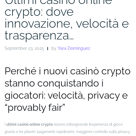
crypto: dove
innovazione, velocità e
trasparenza…
September 23, 2025
by
Yara Domínguez
Perché i nuovi casinò crypto
stanno conquistando i
giocatori: velocità, privacy e
“provably fair”
I
ultimi casinò online crypto
stanno ridisegnando l’esperienza di gioco
grazie a tre pilastri: pagamenti rapidissimi, maggiore controllo sulla privacy