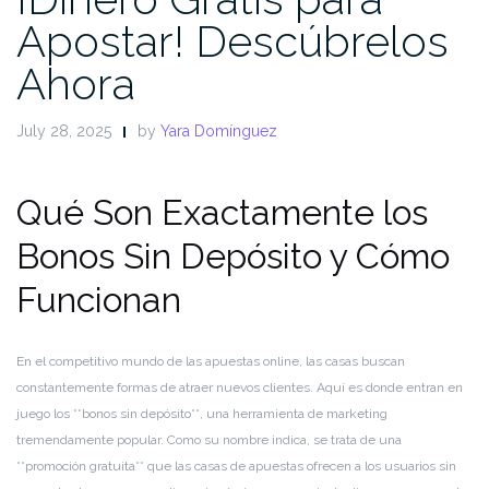
Apostar! Descúbrelos
Ahora
July 28, 2025
by
Yara Domínguez
Qué Son Exactamente los
Bonos Sin Depósito y Cómo
Funcionan
En el competitivo mundo de las apuestas online, las casas buscan
constantemente formas de atraer nuevos clientes. Aquí es donde entran en
juego los **bonos sin depósito**, una herramienta de marketing
tremendamente popular. Como su nombre indica, se trata de una
**promoción gratuita** que las casas de apuestas ofrecen a los usuarios sin