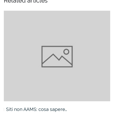
Related articles
Siti non AAMS: cosa sapere…