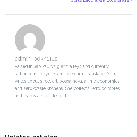
Sorte Encontra a Excelência
admin_p0kn11us
Raised in São Paulo’s graffiti alleys and currently
stationed in Tokyo as an indie game translator, Yara
writes about street art, bossa nova, anime economics,
and zero-waste kitchens. She collects retro consoles
and makes a mean feijoada.