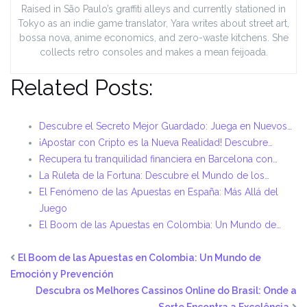
Raised in São Paulo’s graffiti alleys and currently stationed in
Tokyo as an indie game translator, Yara writes about street art,
bossa nova, anime economics, and zero-waste kitchens. She
collects retro consoles and makes a mean feijoada.
Related Posts:
Descubre el Secreto Mejor Guardado: Juega en Nuevos…
¡Apostar con Cripto es la Nueva Realidad! Descubre…
Recupera tu tranquilidad financiera en Barcelona con…
La Ruleta de la Fortuna: Descubre el Mundo de los…
El Fenómeno de las Apuestas en España: Más Allá del
Juego
El Boom de las Apuestas en Colombia: Un Mundo de…
El Boom de las Apuestas en Colombia: Un Mundo de
Emoción y Prevención
Descubra os Melhores Cassinos Online do Brasil: Onde a