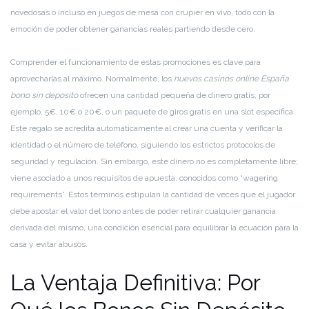
novedosas o incluso en juegos de mesa con crupier en vivo, todo con la
emoción de poder obtener ganancias reales partiendo desde cero.
Comprender el funcionamiento de estas promociones es clave para
aprovecharlas al máximo. Normalmente, los
nuevos casinos online España
bono sin deposito
ofrecen una cantidad pequeña de dinero gratis, por
ejemplo, 5€, 10€ o 20€, o un paquete de giros gratis en una slot específica.
Este regalo se acredita automáticamente al crear una cuenta y verificar la
identidad o el número de teléfono, siguiendo los estrictos protocolos de
seguridad y regulación. Sin embargo, este dinero no es completamente libre;
viene asociado a unos requisitos de apuesta, conocidos como “wagering
requirements”. Estos términos estipulan la cantidad de veces que el jugador
debe apostar el valor del bono antes de poder retirar cualquier ganancia
derivada del mismo, una condición esencial para equilibrar la ecuación para la
casa y evitar abusos.
La Ventaja Definitiva: Por