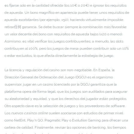
es fijarse solo en la cantidad ofrecida (los 10€ o 20€) e ignorar los requisitos
de apuesta. Un bono magnífico en apariencia puede tener unos requisitos de
apuesta exorbitantes (por ejemplo, x50), haciendo virtualmente imposible
retirar任何 ganancia. Se debe buscar siempre la combinación más favorable:
un valor decente del bono con requisitos de apuesta bajos (x20 o menos).
Asimismo, es vital verificar los juegos contribuyentes; a menudo, las slots
contribuyen al 100%, pero los juegos de mesa pueden contribuir solo un 10%
o estar excluidos, lo que afecta directamente la estrategia de juego.
La licencia y regulación del casino son non-negotiable. En España, la
Dirección General de Ordenación del Juego (DGOJ) es el organismo
supervisor. jugar en un casino licenciado por la DGOJ garantiza que la
plataforma opera de forma legal, que los juegos son auditados para asegurar
su aleatoriedad y equidad, y que los derechos del jugador están protegidos.
Otro aspecto clave es la selección de juegos y los proveedores de software.
Los
nuevos casinos online
suelen asociarse con estudios de primer nivel
como NetEnt, Play’n GO, Pragmatic Play o Evolution Gaming para ofrecer una
cartera de calidad. Finalmente, revisar las opciones de banking, los tiempos