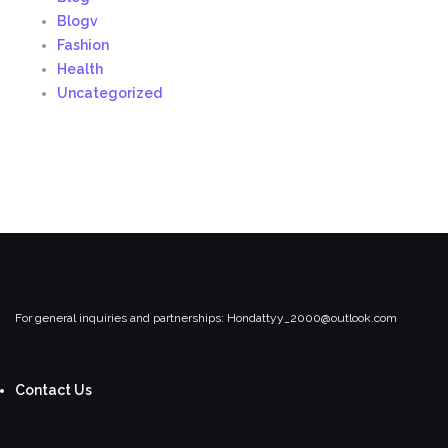
Blogv
Fashion
Health
Uncategorized
For general inquiries and partnerships:
Hondattyy_2000@outlook.com
Contact Us