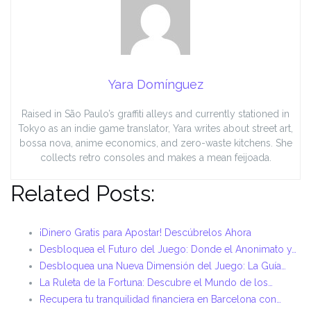
Yara Domínguez
Raised in São Paulo’s graffiti alleys and currently stationed in
Tokyo as an indie game translator, Yara writes about street art,
bossa nova, anime economics, and zero-waste kitchens. She
collects retro consoles and makes a mean feijoada.
Related Posts:
¡Dinero Gratis para Apostar! Descúbrelos Ahora
Desbloquea el Futuro del Juego: Donde el Anonimato y…
Desbloquea una Nueva Dimensión del Juego: La Guía…
La Ruleta de la Fortuna: Descubre el Mundo de los…
Recupera tu tranquilidad financiera en Barcelona con…