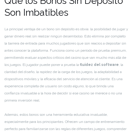
Qué los Bonos Sin Depósito
Son Imbatibles
La principal ventaja de un bono sin depósito es obvia: la posibilidad de jugar y
ganar dinero real sin realizar ningún desembolso. Esto elimina por completo
la barrera de entrada para muchos jugadores que son reacios a depositar sin
antes conocer la plataforma. Funciona como un período de prueba premium,
permitiendo evaluar aspectos críticos del casino que van mucho más allá de
los juegos. El jugador puede poner a prueba la
fluidez del software
, la
claridad del diseño, la rapidez de la carga de los juegos, la adaptabilidad a
dispositivos móviles y la eficacia del servicio de atención al cliente. Es una
experiencia completa de usuario sin costo alguno, lo que brinda una
confianza invaluable a la hora de decidir si ese casino se merece o no una
primera inversión real.
Además, estos bonos son una herramienta educativa invaluable,
especialmente para los principiantes. Ofrecen un campo de entrenamiento
perfecto para familiarizarse con las reglas de diferentes juegos, comprender