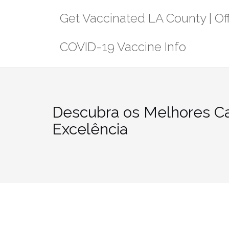
Skip
Get Vaccinated LA County | Off
to
content
COVID-19 Vaccine Info
Descubra os Melhores Cas
Excelência