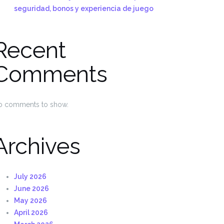
seguridad, bonos y experiencia de juego
Recent
Comments
o comments to show.
Archives
July 2026
June 2026
May 2026
April 2026