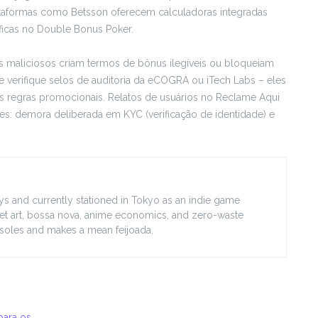
ataformas como Betsson oferecem calculadoras integradas
ficas no Double Bonus Poker.
ites maliciosos criam termos de bônus ilegíveis ou bloqueiam
 verifique selos de auditoria da eCOGRA ou iTech Labs – eles
as regras promocionais. Relatos de usuários no Reclame Aqui
s: demora deliberada em KYC (verificação de identidade) e
lleys and currently stationed in Tokyo as an indie game
treet art, bossa nova, anime economics, and zero-waste
nsoles and makes a mean feijoada.
para os…