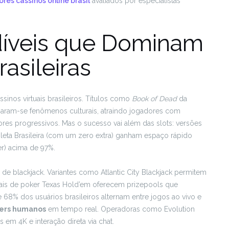
res cassinos online brasil
avaliados por especialistas
díveis que Dominam
asileiras
assinos virtuais brasileiros. Títulos como
Book of Dead
da
naram-se fenômenos culturais, atraindo jogadores com
ores progressivos. Mas o sucesso vai além das slots: versões
leta Brasileira (com um zero extra) ganham espaço rápido
er) acima de 97%.
 de blackjack. Variantes como Atlantic City Blackjack permitem
anais de poker Texas Hold’em oferecem prizepools que
68% dos usuários brasileiros alternam entre jogos ao vivo e
ers humanos
em tempo real. Operadoras como Evolution
m 4K e interação direta via chat.