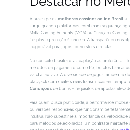
Destacar no Merc
A busca pelos
melhores cassinos online Brasil
vai
surge quando plataformas combinam segurança rigor
Malta Gaming Authority (MGA) ou Curaçao eGaming são
fair play e proteção financeira. A transparência nos
inegociável para jogos como slots e roletas.
No contexto brasileiro, a adaptação às preferências l
métodos de pagamento como Pix, boletos bancários e
via chat ao vivo. A diversidade de jogos também é d
blackjack com dealers reais transmitidas em tempo r
Condições
de bônus – requisitos de apostas eleva
Para quem busca praticidade, a performance mobile é
ou versões responsivas que funcionam perfeitament
intuitiva. Não subestime a importância da velocidade
para métodos selecionados, um contraste marcante