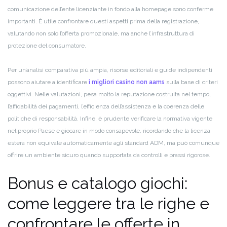
comunicazione dell’ente licenziante in fondo alla homepage sono conferme
importanti. È utile confrontare questi aspetti prima della registrazione,
valutando non solo l’offerta promozionale, ma anche l’infrastruttura di
protezione del consumatore.
Per un’analisi comparativa più ampia, risorse editoriali e guide indipendenti
possono aiutare a identificare
i migliori casino non aams
sulla base di criteri
oggettivi. Nelle valutazioni, pesa molto la reputazione costruita nel tempo,
l’affidabilità dei pagamenti, l’efficienza dell’assistenza e la coerenza delle
politiche di responsabilità. Infine, è prudente verificare la normativa vigente
nel proprio Paese e giocare in modo consapevole, ricordando che la licenza
estera non equivale automaticamente agli standard ADM, ma può comunque
offrire un ambiente sicuro quando supportata da controlli e prassi rigorose.
Bonus e catalogo giochi:
come leggere tra le righe e
confrontare le offerte in