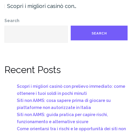
Scopri i migliori casinò con…
Search
SEARCH
Recent Posts
Scopri i migliori casinò con prelievo immediato: come
ottenere i tuoi soldi in pochi minuti
Siti non AAMS: cosa sapere prima di giocare su
piattaforme non autorizzate in Italia
Siti non AAMS: guida pratica per capire rischi,
funzionamento e alternative sicure
Come orientarsi tra i rischi e le opportunità dei siti non