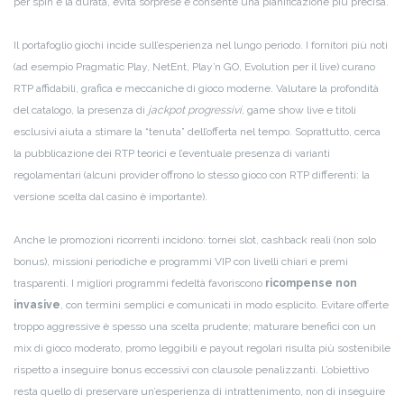
per spin e la durata, evita sorprese e consente una pianificazione più precisa.
Il portafoglio giochi incide sull’esperienza nel lungo periodo. I fornitori più noti
(ad esempio Pragmatic Play, NetEnt, Play’n GO, Evolution per il live) curano
RTP affidabili, grafica e meccaniche di gioco moderne. Valutare la profondità
del catalogo, la presenza di
jackpot progressivi
, game show live e titoli
esclusivi aiuta a stimare la “tenuta” dell’offerta nel tempo. Soprattutto, cerca
la pubblicazione dei RTP teorici e l’eventuale presenza di varianti
regolamentari (alcuni provider offrono lo stesso gioco con RTP differenti: la
versione scelta dal casino è importante).
Anche le promozioni ricorrenti incidono: tornei slot, cashback reali (non solo
bonus), missioni periodiche e programmi VIP con livelli chiari e premi
trasparenti. I migliori programmi fedeltà favoriscono
ricompense non
invasive
, con termini semplici e comunicati in modo esplicito. Evitare offerte
troppo aggressive è spesso una scelta prudente; maturare benefici con un
mix di gioco moderato, promo leggibili e payout regolari risulta più sostenibile
rispetto a inseguire bonus eccessivi con clausole penalizzanti. L’obiettivo
resta quello di preservare un’esperienza di intrattenimento, non di inseguire