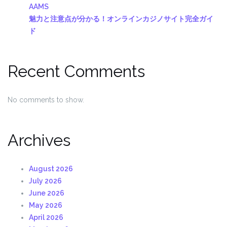
AAMS
魅力と注意点が分かる！オンラインカジノサイト完全ガイ
ド
Recent Comments
No comments to show.
Archives
August 2026
July 2026
June 2026
May 2026
April 2026