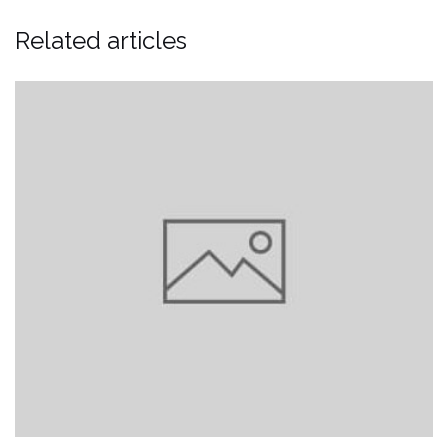
Related articles