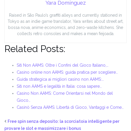
Yara Domínguez
Raised in São Paulo’s graffiti alleys and currently stationed in
Tokyo as an indie game translator, Yara writes about street art,
bossa nova, anime economics, and zero-waste kitchens. She
collects retro consoles and makes a mean feijoada.
Related Posts:
Siti Non AAMS: Oltre i Confini del Gioco Italiano,…
Casino online non AAMS: guida pratica per scegliere…
Guida strategica ai migliori casino non AAMS:…
Siti non AAMS e legalità in Italia: cosa sapere…
Casino Non AAMS: Come Orientarsi nel Mondo del
Gioco…
Casinò Senza AAMS: Libertà di Gioco, Vantaggi e Come…
Free spin senza deposito: la scorciatoia intelligente per
provare le slot e massimizzare i bonus