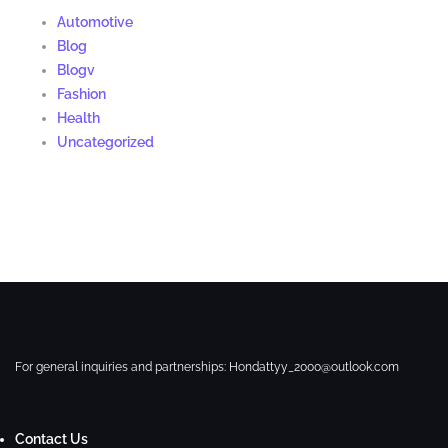
Automotive
Blog
Blogv
Fashion
Health
Uncategorized
For general inquiries and partnerships:
Hondattyy_2000@outlook.com
Contact Us