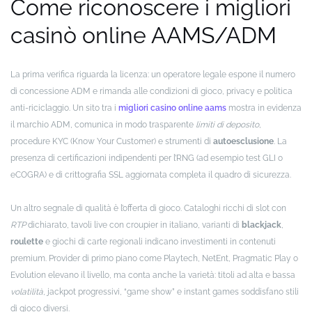
Come riconoscere i migliori
casinò online AAMS/ADM
La prima verifica riguarda la licenza: un operatore legale espone il numero
di concessione ADM e rimanda alle condizioni di gioco, privacy e politica
anti-riciclaggio. Un sito tra i
migliori casino online aams
mostra in evidenza
il marchio ADM, comunica in modo trasparente
limiti di deposito
,
procedure KYC (Know Your Customer) e strumenti di
autoesclusione
. La
presenza di certificazioni indipendenti per l’RNG (ad esempio test GLI o
eCOGRA) e di crittografia SSL aggiornata completa il quadro di sicurezza.
Un altro segnale di qualità è l’offerta di gioco. Cataloghi ricchi di slot con
RTP
dichiarato, tavoli live con croupier in italiano, varianti di
blackjack
,
roulette
e giochi di carte regionali indicano investimenti in contenuti
premium. Provider di primo piano come Playtech, NetEnt, Pragmatic Play o
Evolution elevano il livello, ma conta anche la varietà: titoli ad alta e bassa
volatilità
, jackpot progressivi, “game show” e instant games soddisfano stili
di gioco diversi.