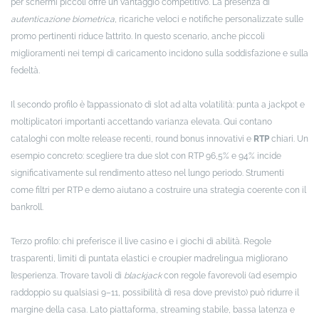
per schermi piccoli offre un vantaggio competitivo. La presenza di
autenticazione biometrica
, ricariche veloci e notifiche personalizzate sulle
promo pertinenti riduce l’attrito. In questo scenario, anche piccoli
miglioramenti nei tempi di caricamento incidono sulla soddisfazione e sulla
fedeltà.
Il secondo profilo è l’appassionato di slot ad alta volatilità: punta a jackpot e
moltiplicatori importanti accettando varianza elevata. Qui contano
cataloghi con molte release recenti, round bonus innovativi e
RTP
chiari. Un
esempio concreto: scegliere tra due slot con RTP 96,5% e 94% incide
significativamente sul rendimento atteso nel lungo periodo. Strumenti
come filtri per RTP e demo aiutano a costruire una strategia coerente con il
bankroll.
Terzo profilo: chi preferisce il live casino e i giochi di abilità. Regole
trasparenti, limiti di puntata elastici e croupier madrelingua migliorano
l’esperienza. Trovare tavoli di
blackjack
con regole favorevoli (ad esempio
raddoppio su qualsiasi 9–11, possibilità di resa dove previsto) può ridurre il
margine della casa. Lato piattaforma, streaming stabile, bassa latenza e