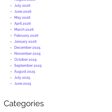
July 2026
June 2026
May 2026
April 2026
March 2026
February 2026
January 2026
December 2025
November 2025
October 2025
September 2025
August 2025
July 2025
June 2025
Categories