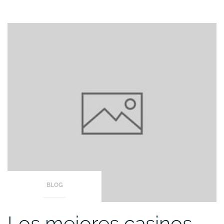
BLOG
Los mejores casinos