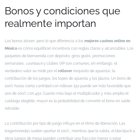
Bonos y condiciones que
realmente importan
Los bonos atraen, pero lo que diferencia a los
mejores casinos online en
México
es cómo equilibran incentivos con reglas claras y alcanzables. Los
paquetes de bienvenida con depósito, giros gratis, promociones
semanales,
cashback
y clubes VIP son comunes; sin embargo, el
verdadero valor se mide por el
rollover
(requisito de apuesta), la
contribución de los juegos, los topes de apuesta y los plazos. Un bono de
100% hasta cierta cantidad con rollover 25x puede ser más favorable que
uno de 200% con 45x. Cuanto más bajo el multiplicador y más amplio el
catálogo elegible, mayor es la probabilidad de convertir el bono en saldo
retirable.
La contribución por tipo de juego influye en el ritmo de liberación. Las
tragamonedas suelen aportar el 100%, mientras que la ruleta, el blackjack u
otros juegos de mesa pueden contribuir una fracción menor o estar