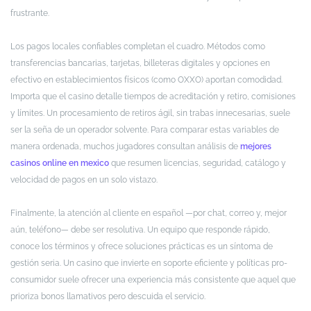
frustrante.
Los pagos locales confiables completan el cuadro. Métodos como
transferencias bancarias, tarjetas, billeteras digitales y opciones en
efectivo en establecimientos físicos (como OXXO) aportan comodidad.
Importa que el casino detalle tiempos de acreditación y retiro, comisiones
y límites. Un procesamiento de retiros ágil, sin trabas innecesarias, suele
ser la seña de un operador solvente. Para comparar estas variables de
manera ordenada, muchos jugadores consultan análisis de
mejores
casinos online en mexico
que resumen licencias, seguridad, catálogo y
velocidad de pagos en un solo vistazo.
Finalmente, la atención al cliente en español —por chat, correo y, mejor
aún, teléfono— debe ser resolutiva. Un equipo que responde rápido,
conoce los términos y ofrece soluciones prácticas es un síntoma de
gestión seria. Un casino que invierte en soporte eficiente y políticas pro-
consumidor suele ofrecer una experiencia más consistente que aquel que
prioriza bonos llamativos pero descuida el servicio.