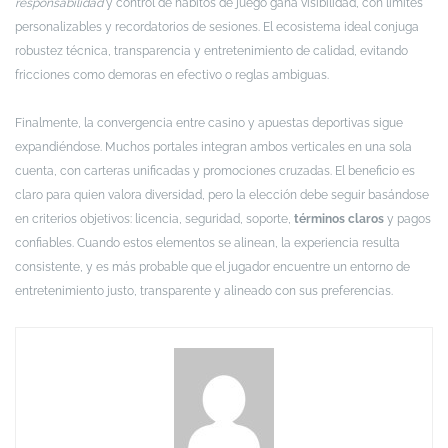
responsabilidad
y control de hábitos de juego gana visibilidad, con límites
personalizables y recordatorios de sesiones. El ecosistema ideal conjuga
robustez técnica, transparencia y entretenimiento de calidad, evitando
fricciones como demoras en efectivo o reglas ambiguas.
Finalmente, la convergencia entre casino y apuestas deportivas sigue
expandiéndose. Muchos portales integran ambos verticales en una sola
cuenta, con carteras unificadas y promociones cruzadas. El beneficio es
claro para quien valora diversidad, pero la elección debe seguir basándose
en criterios objetivos: licencia, seguridad, soporte,
términos claros
y pagos
confiables. Cuando estos elementos se alinean, la experiencia resulta
consistente, y es más probable que el jugador encuentre un entorno de
entretenimiento justo, transparente y alineado con sus preferencias.