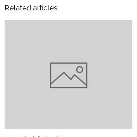
Related articles