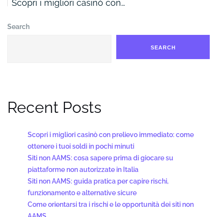
Scopri i migliori casinò con…
Search
SEARCH
Recent Posts
Scopri i migliori casinò con prelievo immediato: come
ottenere i tuoi soldi in pochi minuti
Siti non AAMS: cosa sapere prima di giocare su
piattaforme non autorizzate in Italia
Siti non AAMS: guida pratica per capire rischi,
funzionamento e alternative sicure
Come orientarsi tra i rischi e le opportunità dei siti non
AAMS