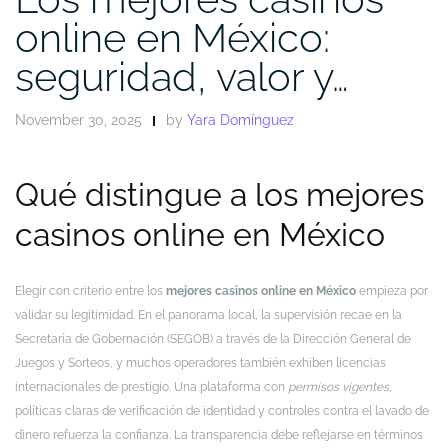
online en México:
seguridad, valor y…
November 30, 2025
by
Yara Domínguez
Qué distingue a los mejores
casinos online en México
Elegir con criterio entre los
mejores casinos online en México
empieza por
validar su legitimidad. En el panorama local, la supervisión recae en la
Secretaría de Gobernación (SEGOB) a través de la Dirección General de
Juegos y Sorteos, y muchos operadores también exhiben licencias
internacionales de prestigio. Una plataforma con
permisos vigentes
,
políticas claras de verificación de identidad y controles contra el lavado de
dinero refuerza la confianza. La transparencia debe reflejarse en términos