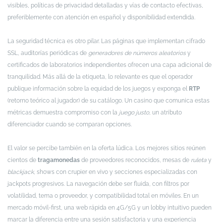
visibles, políticas de privacidad detalladas y vías de contacto efectivas,
preferiblemente con atención en español y disponibilidad extendida.
La seguridad técnica es otro pilar. Las páginas que implementan cifrado
SSL, auditorías periódicas de
generadores de números aleatorios
y
certificados de laboratorios independientes ofrecen una capa adicional de
tranquilidad. Más allá de la etiqueta, lo relevante es que el operador
publique información sobre la equidad de los juegos y exponga el
RTP
(retorno teórico al jugador) de su catálogo. Un casino que comunica estas
métricas demuestra compromiso con la
juego justo
, un atributo
diferenciador cuando se comparan opciones.
El valor se percibe también en la oferta lúdica. Los mejores sitios reúnen
cientos de
tragamonedas
de proveedores reconocidos, mesas de
ruleta
y
blackjack
, shows con crupier en vivo y secciones especializadas con
jackpots progresivos. La navegación debe ser fluida, con filtros por
volatilidad, tema o proveedor, y compatibilidad total en móviles. En un
mercado móvil-first, una web rápida en 4G/5G y un lobby intuitivo pueden
marcar la diferencia entre una sesión satisfactoria y una experiencia