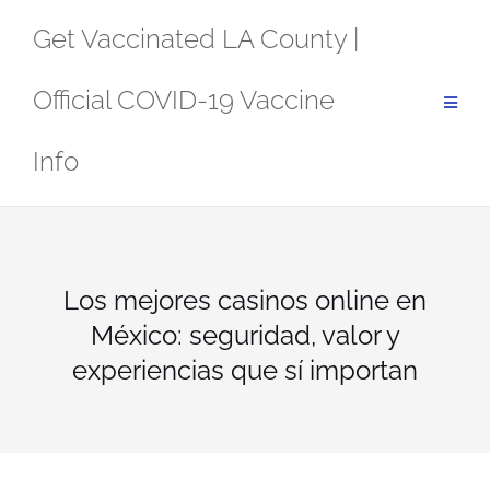
Skip
Get Vaccinated LA County |
to
content
Official COVID-19 Vaccine
Info
Los mejores casinos online en
México: seguridad, valor y
experiencias que sí importan