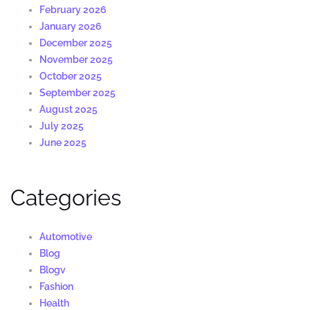
February 2026
January 2026
December 2025
November 2025
October 2025
September 2025
August 2025
July 2025
June 2025
Categories
Automotive
Blog
Blogv
Fashion
Health