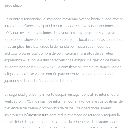
largo plazo.
En cuanto a tendencias, el mercado mexicano avanza hacia la localización
integral: interfaces en español neutro, soporte nativo y transacciones en
MXN que evitan conversiones desfavorables. Los juegos en vivo ganan
terreno, con shows de entretenimiento, ruletas locales y mesas con límites
más amplios. En slots, crece la demanda por mecánicas modernas —
jackpots progresivos, compra de bonificación y formatos de carretes
expandidos—, aunque estas características exigen una gestión de banca
prudente debido a su
volatilidad
. La gamificación interna (misiones, logros
y ligas) también se vuelve común para incentivar la permanencia del
jugador sin depender únicamente de bonos.
La seguridad y el cumplimiento ocupan un lugar central. Se intensifica la
verificación KYC, y los casinos informan con mayor detalle sus políticas de
prevención de fraude y protección de datos. Los operadores líderes
invierten en
infraestructura
para reducir tiempos de retirada y mejorar la
trazabilidad de operaciones. En paralelo, la educación del usuario sobre