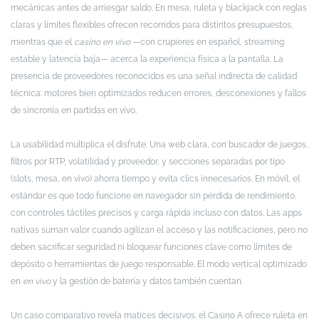
mecánicas antes de arriesgar saldo. En mesa, ruleta y blackjack con reglas
claras y límites flexibles ofrecen recorridos para distintos presupuestos,
mientras que el
casino en vivo
—con crupieres en español, streaming
estable y latencia baja— acerca la experiencia física a la pantalla. La
presencia de proveedores reconocidos es una señal indirecta de calidad
técnica: motores bien optimizados reducen errores, desconexiones y fallos
de sincronía en partidas en vivo.
La usabilidad multiplica el disfrute. Una web clara, con buscador de juegos,
filtros por RTP, volatilidad y proveedor, y secciones separadas por tipo
(slots, mesa, en vivo) ahorra tiempo y evita clics innecesarios. En móvil, el
estándar es que todo funcione en navegador sin pérdida de rendimiento,
con controles táctiles precisos y carga rápida incluso con datos. Las apps
nativas suman valor cuando agilizan el acceso y las notificaciones, pero no
deben sacrificar seguridad ni bloquear funciones clave como límites de
depósito o herramientas de juego responsable. El modo vertical optimizado
en
en vivo
y la gestión de batería y datos también cuentan.
Un caso comparativo revela matices decisivos: el Casino A ofrece ruleta en