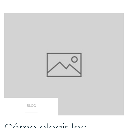
BLOG
Cómo elegir los