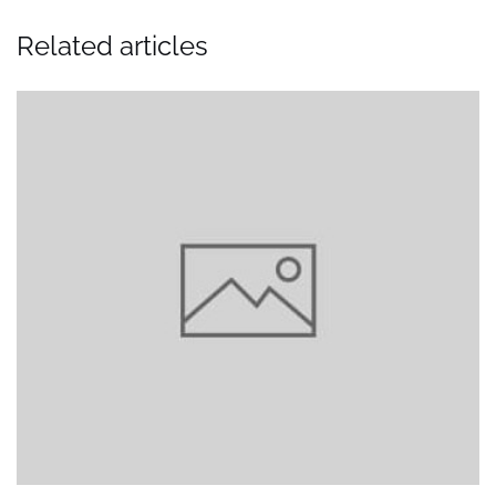
Related articles