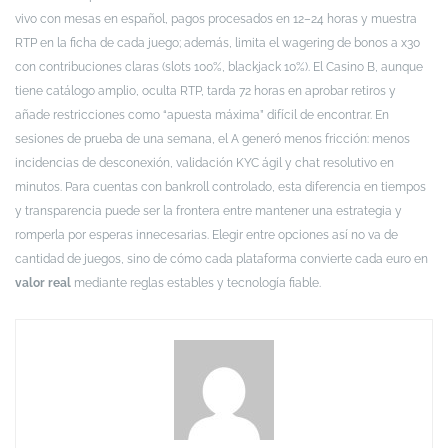
vivo con mesas en español, pagos procesados en 12–24 horas y muestra
RTP en la ficha de cada juego; además, limita el wagering de bonos a x30
con contribuciones claras (slots 100%, blackjack 10%). El Casino B, aunque
tiene catálogo amplio, oculta RTP, tarda 72 horas en aprobar retiros y
añade restricciones como “apuesta máxima” difícil de encontrar. En
sesiones de prueba de una semana, el A generó menos fricción: menos
incidencias de desconexión, validación KYC ágil y chat resolutivo en
minutos. Para cuentas con bankroll controlado, esta diferencia en tiempos
y transparencia puede ser la frontera entre mantener una estrategia y
romperla por esperas innecesarias. Elegir entre opciones así no va de
cantidad de juegos, sino de cómo cada plataforma convierte cada euro en
valor real
mediante reglas estables y tecnología fiable.