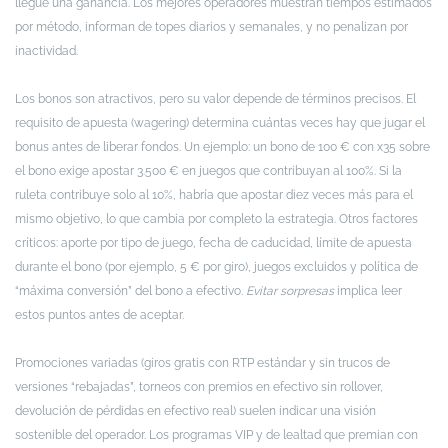
llegue una ganancia. Los mejores operadores muestran tiempos estimados
por método, informan de topes diarios y semanales, y no penalizan por
inactividad.
Los bonos son atractivos, pero su valor depende de términos precisos. El
requisito de apuesta (wagering) determina cuántas veces hay que jugar el
bonus antes de liberar fondos. Un ejemplo: un bono de 100 € con x35 sobre
el bono exige apostar 3.500 € en juegos que contribuyan al 100%. Si la
ruleta contribuye solo al 10%, habría que apostar diez veces más para el
mismo objetivo, lo que cambia por completo la estrategia. Otros factores
críticos: aporte por tipo de juego, fecha de caducidad, límite de apuesta
durante el bono (por ejemplo, 5 € por giro), juegos excluidos y política de
“máxima conversión” del bono a efectivo.
Evitar sorpresas
implica leer
estos puntos antes de aceptar.
Promociones variadas (giros gratis con RTP estándar y sin trucos de
versiones “rebajadas”, torneos con premios en efectivo sin rollover,
devolución de pérdidas en efectivo real) suelen indicar una visión
sostenible del operador. Los programas VIP y de lealtad que premian con