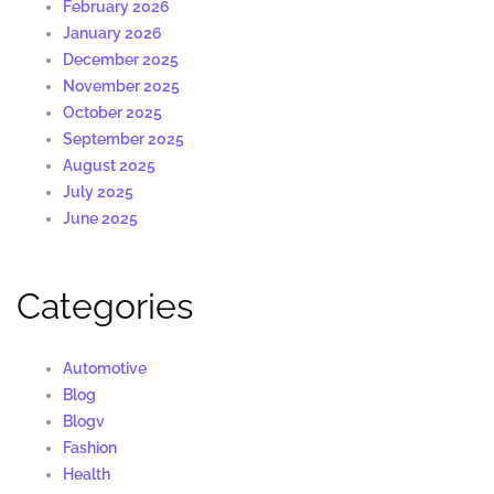
February 2026
January 2026
December 2025
November 2025
October 2025
September 2025
August 2025
July 2025
June 2025
Categories
Automotive
Blog
Blogv
Fashion
Health