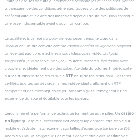
limite les risques de fuite d’informations personnelles et financières. Vérifier
la transparence des conditions générales, l’accessibilité des politiques de
confidentialité et la clarté des limites de dépôt ou d’auto-exclusion constitue
une base indispensable avant d’ouvrir un compte.
La qualité et la variété du lobby de jeux pèsent ensuite lourd dans
l’évaluation. Un site convoité comme
meilleur casino en ligne
doit proposer
un éventail équilibré: machines à sous (classiques, vidéo,
jackpots
progressifs
), jeux de table (blackjack, roulette, baccarat),
live casino
avec
croupiers, et idéalement du vidéo poker. Au-delà du volume, l’intérêt porte
sur les studios partenaires et sur le
RTP
(taux de redistribution). Des titres
certifiés, audités par des organismes indépendants, affichant un RTP
compétitif et des mécaniques de jeu sans ambiguïté, témoignent d’une
expérience durable et équitable pour les joueurs.
L’ergonomie et la performance technique forment un autre pilier. Un
casino
en ligne
qui aspire à l’excellence doit charger rapidement, être stable sur
mobile et s’adapter naturellement aux tailles d’écran, que l’on joue sur iOS,
Android ou via un navigateur. Les menus doivent être clairs, les filtres de