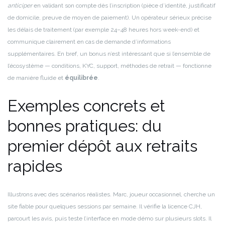
anticiper
en validant son compte dès l’inscription (pièce d’identité, justificatif
de domicile, preuve de moyen de paiement). Un opérateur sérieux précise
les délais de traitement (par exemple 24–48 heures hors week-end) et
communique clairement en cas de demande d’informations
supplémentaires. En bref, un bonus n’est intéressant que si l’ensemble de
l’écosystème — conditions, KYC, support, méthodes de retrait — fonctionne
de manière fluide et
équilibrée
.
Exemples concrets et
bonnes pratiques: du
premier dépôt aux retraits
rapides
Illustrons avec des scénarios réalistes. Marc, joueur occasionnel, cherche un
site fiable pour quelques sessions par semaine. Il vérifie la licence CJH,
parcourt les avis, puis teste l’interface en mode démo sur plusieurs slots. Il