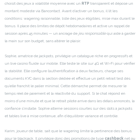
choisit des jeux à volatilité moyenne avec un
RTP
transparent et dépose un
montant modeste via Bancontact. Avant d’activer un bonus, il lit les
conditions: wagering raisonnable, liste des jeux éligibles, mise max durant le
bonus. Il place des limites de dépôt hebdomadaires et active un rappel de
session après 45 minutes — un ancrage de
jeu responsable
qui aide à garder
la main sur son budget, sans altérer le plaisir.
Sophie, amatrice de jackpots, privilégie un catalogue riche en progressifs et
un live casino fluide sur mobile. Elle teste le site sur 4G et Wi‑Fi pour vérifier
la stabilité. Elle configure l’authentification à deux facteurs, charge ses
documents KYC dans la section dédiée et effectue un petit retrait test dès
qu’elle franchit le palier minimal. Cette démarche permet de mesurer le
temps réel de paiement et la réactivité du support. Si le chat répond en
moins d’une minute et que le retrait pilote arrive dans les délais annoncés, la
confiance s’installe. Sophie alterne sessions courtes sur des slots à jackpots
et tables live à mise contenue, afin d’équilibrer variance et contrôle.
Karim, joueur de table, sait que le wagering limite la pertinence des bonus
pour le blackjack. Il privilégie donc des promotions de type
cashback
net ou