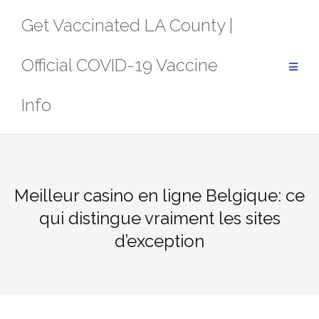
Skip
Get Vaccinated LA County |
to
content
Official COVID-19 Vaccine
Info
Meilleur casino en ligne Belgique: ce
qui distingue vraiment les sites
d’exception