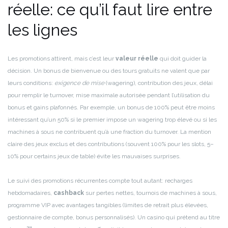
réelle: ce qu’il faut lire entre
les lignes
Les promotions attirent, mais c’est leur
valeur réelle
qui doit guider la
décision. Un bonus de bienvenue ou des tours gratuits ne valent que par
leurs conditions:
exigence de mise
(wagering), contribution des jeux, délai
pour remplir le turnover, mise maximale autorisée pendant l’utilisation du
bonus et gains plafonnés. Par exemple, un bonus de 100% peut être moins
intéressant qu’un 50% si le premier impose un wagering trop élevé ou si les
machines à sous ne contribuent qu’à une fraction du turnover. La mention
claire des jeux exclus et des contributions (souvent 100% pour les slots, 5–
10% pour certains jeux de table) évite les mauvaises surprises.
Le suivi des promotions récurrentes compte tout autant: recharges
hebdomadaires,
cashback
sur pertes nettes, tournois de machines à sous,
programme VIP avec avantages tangibles (limites de retrait plus élevées,
gestionnaire de compte, bonus personnalisés). Un casino qui prétend au titre