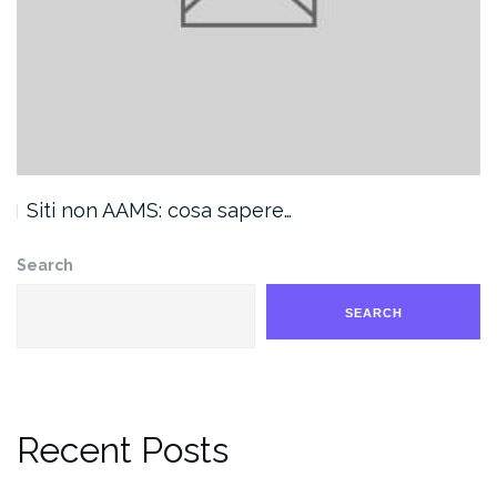
Siti non AAMS: cosa sapere…
Search
SEARCH
Recent Posts