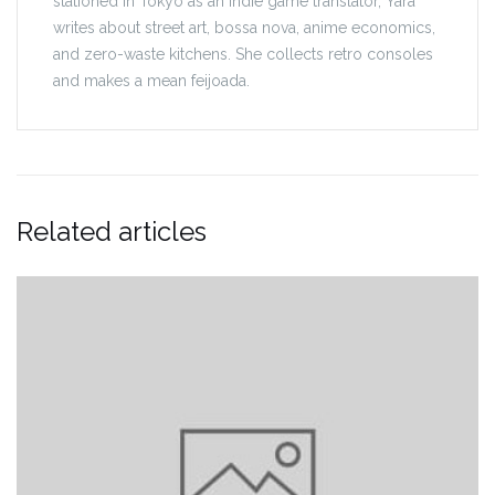
stationed in Tokyo as an indie game translator, Yara
writes about street art, bossa nova, anime economics,
and zero-waste kitchens. She collects retro consoles
and makes a mean feijoada.
Related articles