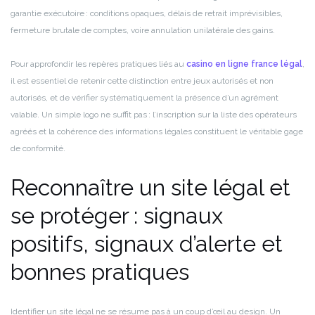
garantie exécutoire : conditions opaques, délais de retrait imprévisibles,
fermeture brutale de comptes, voire annulation unilatérale des gains.
Pour approfondir les repères pratiques liés au
casino en ligne france légal
,
il est essentiel de retenir cette distinction entre jeux autorisés et non
autorisés, et de vérifier systématiquement la présence d’un agrément
valable. Un simple logo ne suffit pas : l’inscription sur la liste des opérateurs
agréés et la cohérence des informations légales constituent le véritable gage
de conformité.
Reconnaître un site légal et
se protéger : signaux
positifs, signaux d’alerte et
bonnes pratiques
Identifier un site légal ne se résume pas à un coup d’œil au design. Un