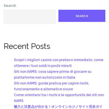
Search
SEARCH
Recent Posts
Scopri i migliori casinò con prelievo immediato: come
ottenere i tuoi soldi in pochi minuti
Siti non AAMS: cosa sapere prima di giocare su
piattaforme non autorizzate in Italia
Siti non AAMS: guida pratica per capire rischi,
funzionamento e alternative sicure
Come orientarsi tra i rischi e le opportunità dei siti non
AAMS
魅力と注意点が分かる！オンラインカジノサイト完全ガイ