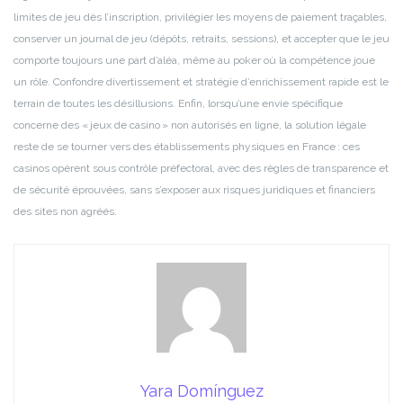
limites de jeu dès l’inscription, privilégier les moyens de paiement traçables,
conserver un journal de jeu (dépôts, retraits, sessions), et accepter que le jeu
comporte toujours une part d’aléa, même au poker où la compétence joue
un rôle. Confondre divertissement et stratégie d’enrichissement rapide est le
terrain de toutes les désillusions. Enfin, lorsqu’une envie spécifique
concerne des « jeux de casino » non autorisés en ligne, la solution légale
reste de se tourner vers des établissements physiques en France : ces
casinos opèrent sous contrôle préfectoral, avec des règles de transparence et
de sécurité éprouvées, sans s’exposer aux risques juridiques et financiers
des sites non agréés.
Yara Domínguez