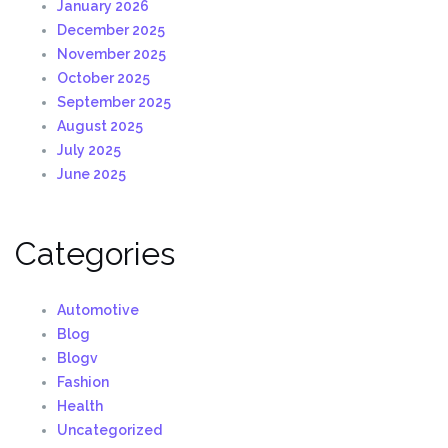
January 2026
December 2025
November 2025
October 2025
September 2025
August 2025
July 2025
June 2025
Categories
Automotive
Blog
Blogv
Fashion
Health
Uncategorized