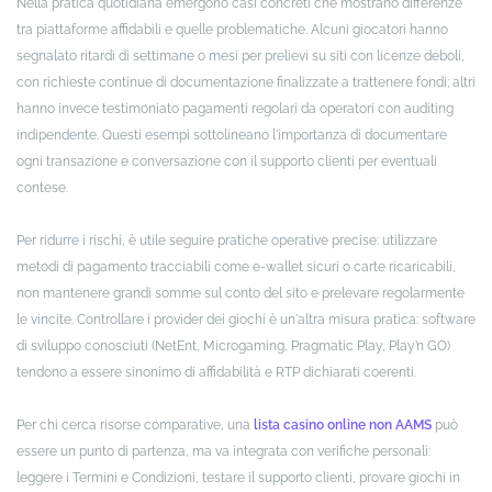
Nella pratica quotidiana emergono casi concreti che mostrano differenze
tra piattaforme affidabili e quelle problematiche. Alcuni giocatori hanno
segnalato ritardi di settimane o mesi per prelievi su siti con licenze deboli,
con richieste continue di documentazione finalizzate a trattenere fondi; altri
hanno invece testimoniato pagamenti regolari da operatori con auditing
indipendente. Questi esempi sottolineano l'importanza di documentare
ogni transazione e conversazione con il supporto clienti per eventuali
contese.
Per ridurre i rischi, è utile seguire pratiche operative precise: utilizzare
metodi di pagamento tracciabili come e-wallet sicuri o carte ricaricabili,
non mantenere grandi somme sul conto del sito e prelevare regolarmente
le vincite. Controllare i provider dei giochi è un'altra misura pratica: software
di sviluppo conosciuti (NetEnt, Microgaming, Pragmatic Play, Play’n GO)
tendono a essere sinonimo di affidabilità e RTP dichiarati coerenti.
Per chi cerca risorse comparative, una
lista casino online non AAMS
può
essere un punto di partenza, ma va integrata con verifiche personali:
leggere i Termini e Condizioni, testare il supporto clienti, provare giochi in