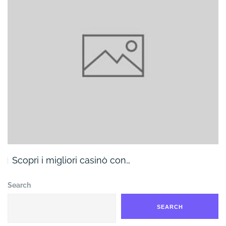
Scopri i migliori casinò con…
Search
SEARCH