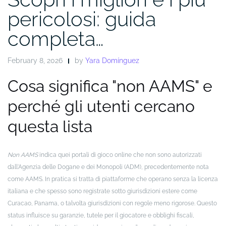
pericolosi: guida
completa…
February 8, 2026
by
Yara Domínguez
Cosa significa "non AAMS" e
perché gli utenti cercano
questa lista
Non AAMS
indica quei portali di gioco online che non sono autorizzati
dall'Agenzia delle Dogane e dei Monopoli (ADM), precedentemente nota
come AAMS. In pratica si tratta di piattaforme che operano senza la licenza
italiana e che spesso sono registrate sotto giurisdizioni estere come
Curacao, Panama, o talvolta giurisdizioni con regole meno rigorose. Questo
status influisce su garanzie, tutele per il giocatore e obblighi fiscali,