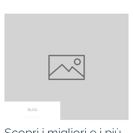
BLOG
Scopri i migliori e i più