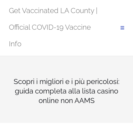
Skip
Get Vaccinated LA County |
to
content
Official COVID-19 Vaccine
Info
Scopri i migliori e i più pericolosi:
guida completa alla lista casino
online non AAMS