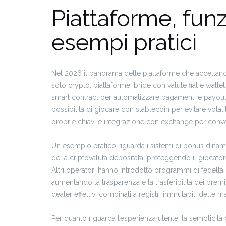
Piattaforme, funzi
esempi pratici
Nel 2026 il panorama delle piattaforme che accettano 
solo crypto, piattaforme ibride con valute fiat e walle
smart contract per automatizzare pagamenti e payout.
possibilità di giocare con stablecoin per evitare volat
proprie chiavi e integrazione con exchange per conver
Un esempio pratico riguarda i sistemi di bonus dinami
della criptovaluta depositata, proteggendo il giocator
Altri operatori hanno introdotto programmi di fedeltà
aumentando la trasparenza e la trasferibilità dei premi
dealer effettivi combinati a registri immutabili delle 
Per quanto riguarda l’esperienza utente, la semplicità