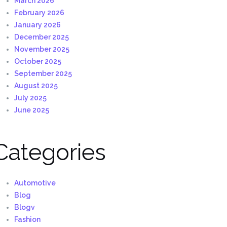
March 2026
February 2026
January 2026
December 2025
November 2025
October 2025
September 2025
August 2025
July 2025
June 2025
Categories
Automotive
Blog
Blogv
Fashion