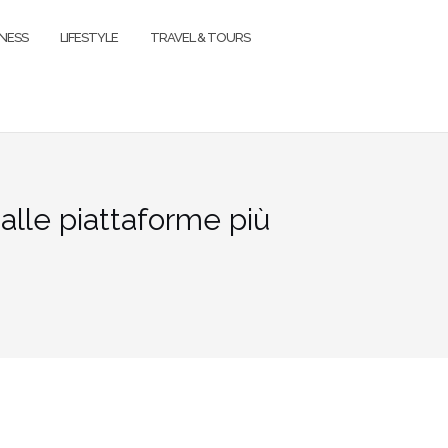
TNESS
LIFESTYLE
TRAVEL & TOURS
 alle piattaforme più