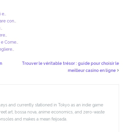
i e…
care con…
e…
ere…
i e Come…
egliere…
n
Trouver le véritable trésor : guide pour choisir le
meilleur casino en ligne
 alleys and currently stationed in Tokyo as an indie game
 street art, bossa nova, anime economics, and zero-waste
consoles and makes a mean feijoada.