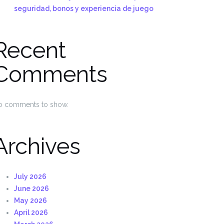
seguridad, bonos y experiencia de juego
Recent
Comments
o comments to show.
Archives
July 2026
June 2026
May 2026
April 2026