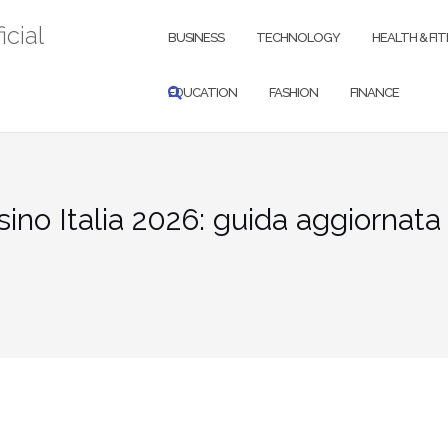
icial
BUSINESS
TECHNOLOGY
HEALTH & FI
EDUCATION
FASHION
FINANCE
asino Italia 2026: guida aggiornata