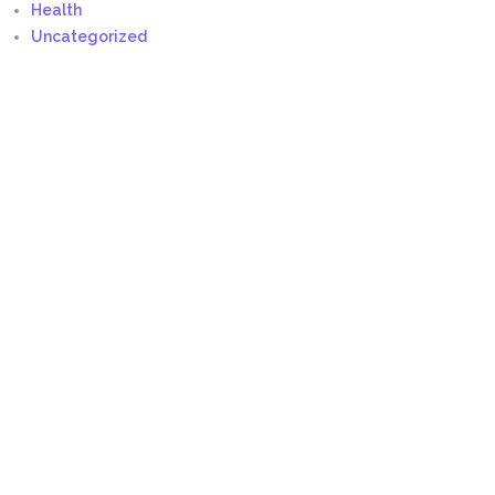
Health
Uncategorized