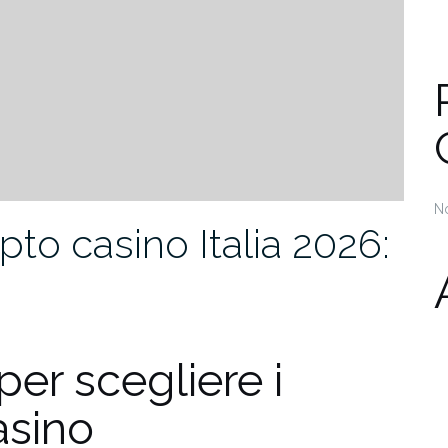
N
ypto casino Italia 2026:
 per scegliere i
asino