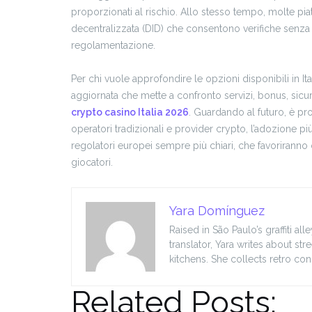
proporzionati al rischio. Allo stesso tempo, molte pi
decentralizzata (DID) che consentono verifiche senza tr
regolamentazione.
Per chi vuole approfondire le opzioni disponibili in Ita
aggiornata che mette a confronto servizi, bonus, sicurez
crypto casino Italia 2026
. Guardando al futuro, è p
operatori tradizionali e provider crypto, l’adozione p
regolatori europei sempre più chiari, che favoriranno 
giocatori.
Yara Domínguez
Raised in São Paulo’s graffiti a
translator, Yara writes about s
kitchens. She collects retro co
Related Posts: