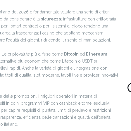
aliano del 2026 è fondamentale valutare una serie di criteri
nto da considerare è la
sicurezza
: infrastrutture con crittografia
i per i smart contract o per i sistemi di gioco rendono una
riguarda la trasparenza: i casino che adottano meccanismi
care l’equità dei giochi, riducendo il rischio di manipolazioni.
le. Le criptovalute più diffuse come
Bitcoin
ed
Ethereum
 alternative più economiche come Litecoin o USDT su
ievi rapidi. Anche la varietà di giochi e l’integrazione con
: titoli di qualità, slot moderne, tavoli live e provider innovativi
 delle promozioni. I migliori operatori in materia di
iti in coin, programmi VIP con cashback e tornei esclusivi.
er capire requisiti di puntata, limiti di prelievo e restrizioni
 trasparenza, efficienza delle transazioni e qualità dell’offerta
o italiano.