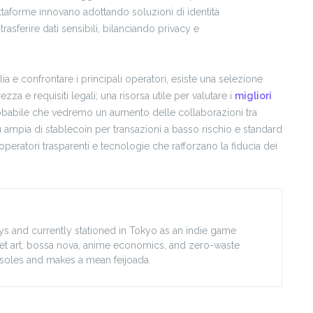
attaforme innovano adottando soluzioni di identità
asferire dati sensibili, bilanciando privacy e
lia e confrontare i principali operatori, esiste una selezione
za e requisiti legali; una risorsa utile per valutare i
migliori
robabile che vedremo un aumento delle collaborazioni tra
iù ampia di stablecoin per transazioni a basso rischio e standard
operatori trasparenti e tecnologie che rafforzano la fiducia dei
lleys and currently stationed in Tokyo as an indie game
treet art, bossa nova, anime economics, and zero-waste
nsoles and makes a mean feijoada.