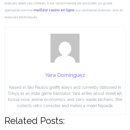
évalués selon ces critères, il est recommandé de consulter un guide
spécialisé comme
meilleur casino en ligne
qui centralise licences, avis et
analyses techniques.
Yara Domínguez
Raised in São Paulo’s graffiti alleys and currently stationed in
Tokyo as an indie game translator, Yara writes about street art,
bossa nova, anime economics, and zero-waste kitchens. She
collects retro consoles and makes a mean feijoada.
Related Posts: