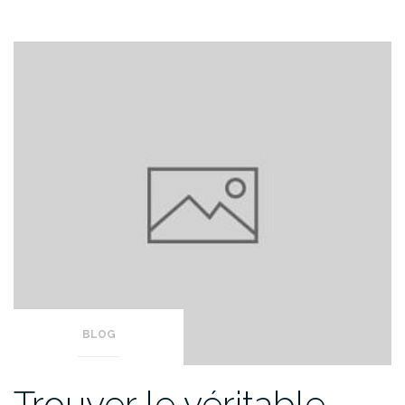
BLOG
Trouver le véritable