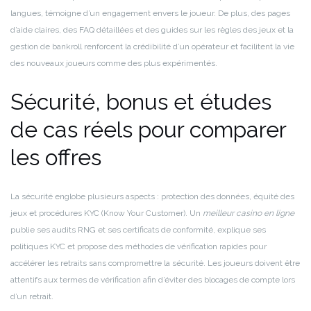
langues, témoigne d’un engagement envers le joueur. De plus, des pages
d’aide claires, des FAQ détaillées et des guides sur les règles des jeux et la
gestion de bankroll renforcent la crédibilité d’un opérateur et facilitent la vie
des nouveaux joueurs comme des plus expérimentés.
Sécurité, bonus et études
de cas réels pour comparer
les offres
La sécurité englobe plusieurs aspects : protection des données, équité des
jeux et procédures KYC (Know Your Customer). Un
meilleur casino en ligne
publie ses audits RNG et ses certificats de conformité, explique ses
politiques KYC et propose des méthodes de vérification rapides pour
accélérer les retraits sans compromettre la sécurité. Les joueurs doivent être
attentifs aux termes de vérification afin d’éviter des blocages de compte lors
d’un retrait.