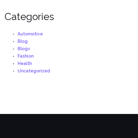
Categories
Automotive
Blog
Blogv
Fashion
Health
Uncategorized