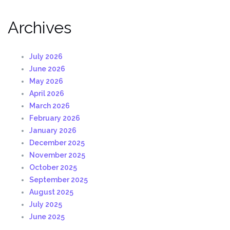
Archives
July 2026
June 2026
May 2026
April 2026
March 2026
February 2026
January 2026
December 2025
November 2025
October 2025
September 2025
August 2025
July 2025
June 2025