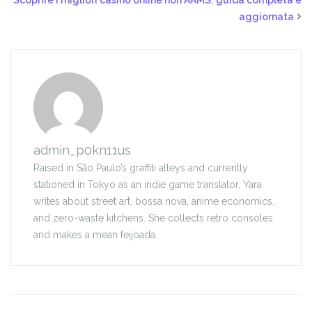
Scoprire i migliori casino online non AAMS: guida completa e
aggiornata
admin_p0kn11us
Raised in São Paulo’s graffiti alleys and currently
stationed in Tokyo as an indie game translator, Yara
writes about street art, bossa nova, anime economics,
and zero-waste kitchens. She collects retro consoles
and makes a mean feijoada.