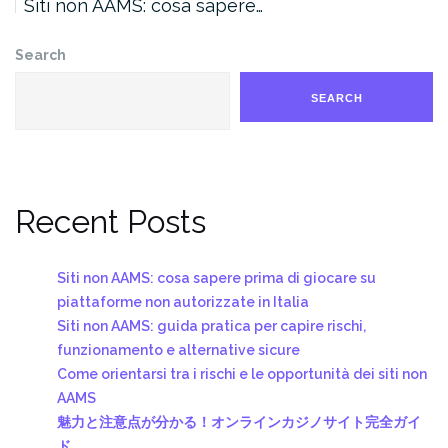
Siti non AAMS: cosa sapere…
Search
SEARCH
Recent Posts
Siti non AAMS: cosa sapere prima di giocare su
piattaforme non autorizzate in Italia
Siti non AAMS: guida pratica per capire rischi,
funzionamento e alternative sicure
Come orientarsi tra i rischi e le opportunità dei siti non
AAMS
魅力と注意点が分かる！オンラインカジノサイト完全ガイ
ド