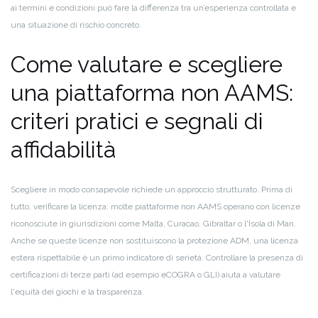
ai termini e condizioni può fare la differenza tra un’esperienza controllata e
una situazione di rischio concreto.
Come valutare e scegliere
una piattaforma non AAMS:
criteri pratici e segnali di
affidabilità
Scegliere in modo consapevole richiede un approccio strutturato. Prima di
tutto, verificare la licenza: molte piattaforme non AAMS operano con licenze
riconosciute in giurisdizioni come Malta, Curacao, Gibraltar o l'Isola di Man.
Anche se queste licenze non sostituiscono la protezione ADM, una licenza
estera rispettabile è un primo indicatore di serietà. Controllare la presenza di
certificazioni di terze parti (ad esempio eCOGRA o GLI) aiuta a valutare
l'equità dei giochi e la trasparenza.