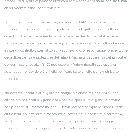
procedure di prelievo possono diventare complesse o arbitrarie, con limiti non
chiari o commissioni non dichiarate.
Dal punto di vista della sicurezza, i casino non AAMS possono avere standard
tecnici variabili: alcuni utilizzano protocolli di crittografia moderni, altri no.
Questo influisce direttamente sulla protezione dei dati sensibili e delle
transazioni. L'assenza di un ente regolatore italiano significa inoltre che non
esiste un controllo sistematico su pratiche di gioco responsabile, prevenzione
della dipendenza e protezione dei minori. Anche la trasparenza dei payout e
dei certificati di equità (RNG) può essere inferiore rispetto agli operatori
autorizzati, rendendo più difficile verificare se le vincite siano distribuite in
modo equo.
Nonostante i rischi, alcuni giocatori scelgono piattaforme non AAMS per
offerte promozionali più generose o per la disponibilità di giochi e provider
non presenti sul mercato italiano. Tuttavia, occorre sempre valutare il trade-
off tra bonus allettanti e la mancanza di protezioni. Conoscere la normativa,
verificare la licenza e leggere recensioni indipendenti sono passaggi
fondamentali prima di depositare fondi. L'attenzione alla documentazione e