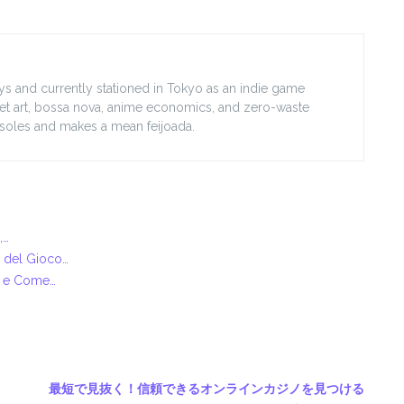
lleys and currently stationed in Tokyo as an indie game
treet art, bossa nova, anime economics, and zero-waste
nsoles and makes a mean feijoada.
,…
 del Gioco…
i e Come…
最短で見抜く！信頼できるオンラインカジノを見つける