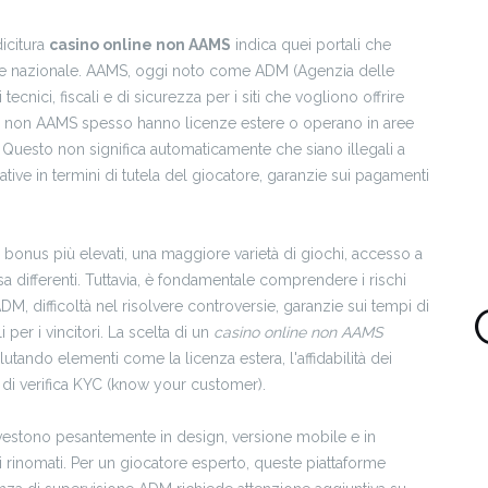
dicitura
casino online non AAMS
indica quei portali che
tore nazionale. AAMS, oggi noto come ADM (Agenzia delle
tecnici, fiscali e di sicurezza per i siti che vogliono offrire
sino non AAMS spesso hanno licenze estere o operano in aree
. Questo non significa automaticamente che siano illegali a
ative in termini di tutela del giocatore, garanzie sui pagamenti
vi: bonus più elevati, una maggiore varietà di giochi, accesso a
sa differenti. Tuttavia, è fondamentale comprendere i rischi
DM, difficoltà nel risolvere controversie, garanzie sui tempi di
per i vincitori. La scelta di un
casino online non AAMS
tando elementi come la licenza estera, l'affidabilità dei
e di verifica KYC (know your customer).
investono pesantemente in design, versione mobile e in
li rinomati. Per un giocatore esperto, queste piattaforme