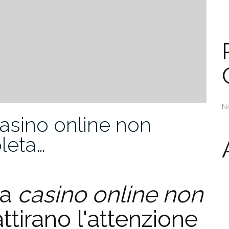
N
 casino online non
leta…
ca
casino online non
ttirano l'attenzione