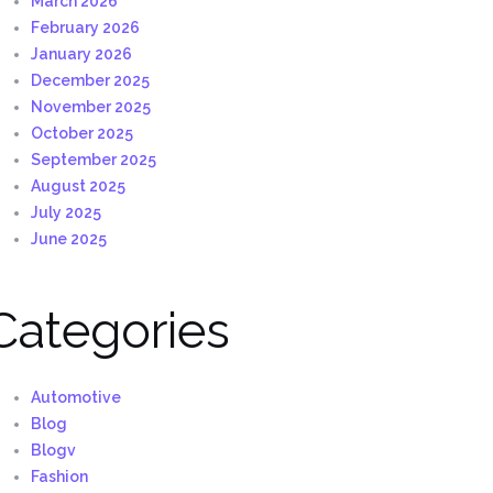
March 2026
February 2026
January 2026
December 2025
November 2025
October 2025
September 2025
August 2025
July 2025
June 2025
Categories
Automotive
Blog
Blogv
Fashion