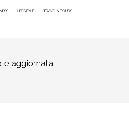
TNESS
LIFESTYLE
TRAVEL & TOURS
a e aggiornata