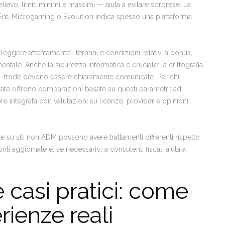
ievo, limiti minimi e massimi — aiuta a evitare sorprese. La
Ent, Microgaming o Evolution indica spesso una piattaforma
 leggere attentamente i termini e condizioni relativi a bonus,
tale. Anche la sicurezza informatica è cruciale: la crittografia
anti-frode devono essere chiaramente comunicate. Per chi
rate offrono comparazioni basate su questi parametri; ad
e integrata con valutazioni su licenze, provider e opinioni
cite su siti non ADM possono avere trattamenti differenti rispetto
fonti aggiornate e, se necessario, a consulenti fiscali aiuta a
.
e casi pratici: come
rienze reali