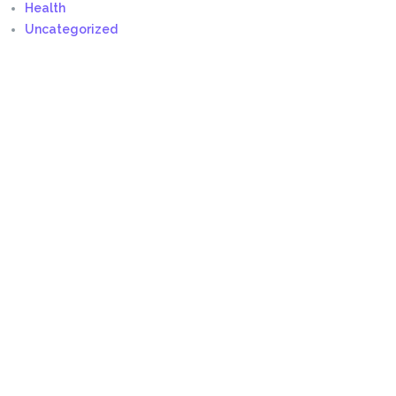
Health
Uncategorized