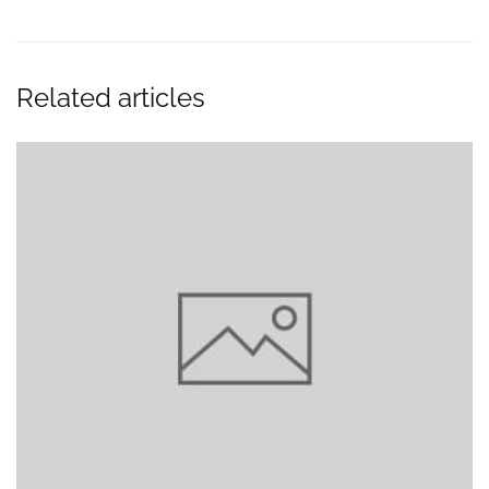
Related articles