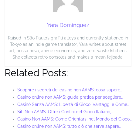
Yara Domínguez
Raised in São Paulo’s graffiti alleys and currently stationed in
Tokyo as an indie game translator, Yara writes about street
art, bossa nova, anime economics, and zero-waste kitchens.
She collects retro consoles and makes a mean feijoada.
Related Posts:
Scoprire i segreti dei casinò non AAMS: cosa sapere…
Casino online non AAMS: guida pratica per scegliere…
Casinò Senza AAMS: Libertà di Gioco, Vantaggi e Come…
Siti Non AAMS: Oltre i Confini del Gioco Italiano,…
Casino Non AAMS: Come Orientarsi nel Mondo del Gioco…
Casino online non AAMS: tutto ciò che serve sapere…