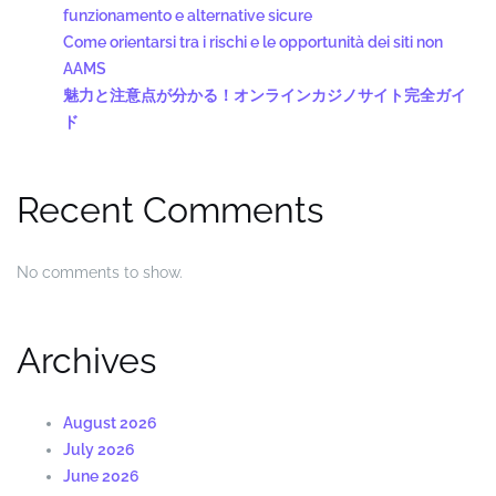
funzionamento e alternative sicure
Come orientarsi tra i rischi e le opportunità dei siti non
AAMS
魅力と注意点が分かる！オンラインカジノサイト完全ガイ
ド
Recent Comments
No comments to show.
Archives
August 2026
July 2026
June 2026