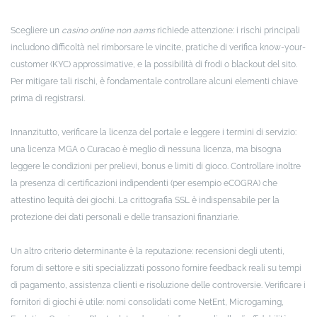
Scegliere un
casino online non aams
richiede attenzione: i rischi principali
includono difficoltà nel rimborsare le vincite, pratiche di verifica know-your-
customer (KYC) approssimative, e la possibilità di frodi o blackout del sito.
Per mitigare tali rischi, è fondamentale controllare alcuni elementi chiave
prima di registrarsi.
Innanzitutto, verificare la licenza del portale e leggere i termini di servizio:
una licenza MGA o Curacao è meglio di nessuna licenza, ma bisogna
leggere le condizioni per prelievi, bonus e limiti di gioco. Controllare inoltre
la presenza di certificazioni indipendenti (per esempio eCOGRA) che
attestino l’equità dei giochi. La crittografia SSL è indispensabile per la
protezione dei dati personali e delle transazioni finanziarie.
Un altro criterio determinante è la reputazione: recensioni degli utenti,
forum di settore e siti specializzati possono fornire feedback reali su tempi
di pagamento, assistenza clienti e risoluzione delle controversie. Verificare i
fornitori di giochi è utile: nomi consolidati come NetEnt, Microgaming,