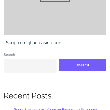
Scopri i migliori casinò con…
Search
SEARCH
Recent Posts
Scopri i migliori casinò con prelievo immediato: come