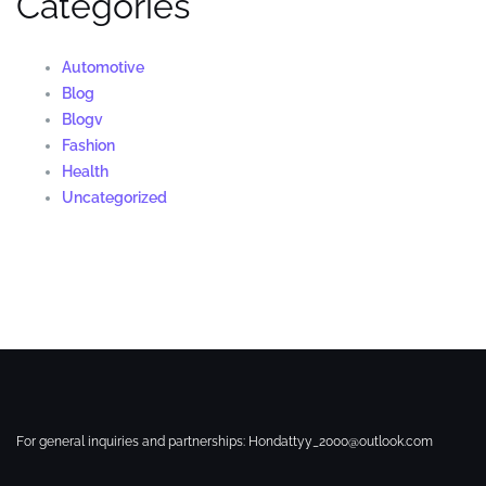
Categories
Automotive
Blog
Blogv
Fashion
Health
Uncategorized
For general inquiries and partnerships:
Hondattyy_2000@outlook.com