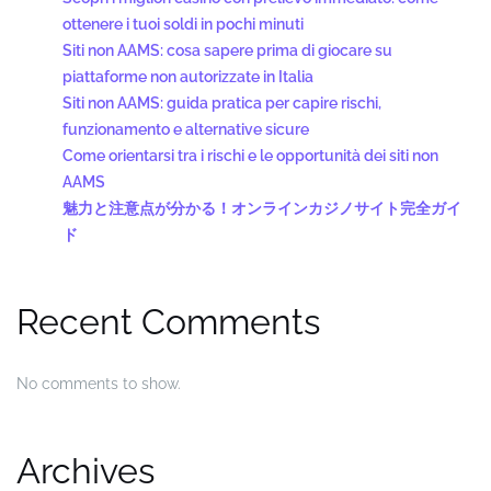
ottenere i tuoi soldi in pochi minuti
Siti non AAMS: cosa sapere prima di giocare su
piattaforme non autorizzate in Italia
Siti non AAMS: guida pratica per capire rischi,
funzionamento e alternative sicure
Come orientarsi tra i rischi e le opportunità dei siti non
AAMS
魅力と注意点が分かる！オンラインカジノサイト完全ガイ
ド
Recent Comments
No comments to show.
Archives