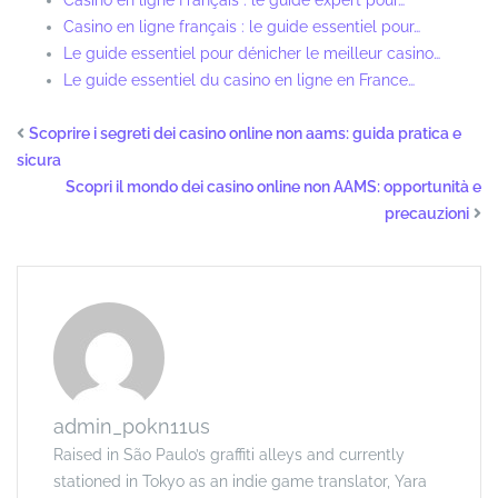
Casino en ligne Français : le guide expert pour…
Casino en ligne français : le guide essentiel pour…
Le guide essentiel pour dénicher le meilleur casino…
Le guide essentiel du casino en ligne en France…
Scoprire i segreti dei casino online non aams: guida pratica e
sicura
Scopri il mondo dei casino online non AAMS: opportunità e
precauzioni
admin_p0kn11us
Raised in São Paulo’s graffiti alleys and currently
stationed in Tokyo as an indie game translator, Yara