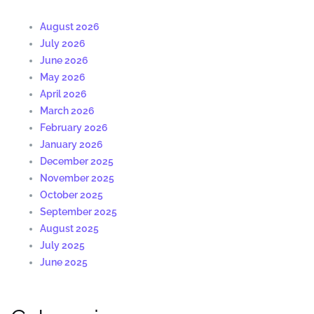
August 2026
July 2026
June 2026
May 2026
April 2026
March 2026
February 2026
January 2026
December 2025
November 2025
October 2025
September 2025
August 2025
July 2025
June 2025