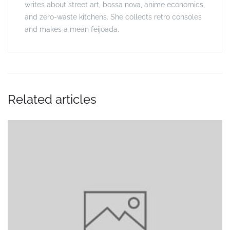
writes about street art, bossa nova, anime economics,
and zero-waste kitchens. She collects retro consoles
and makes a mean feijoada.
Related articles