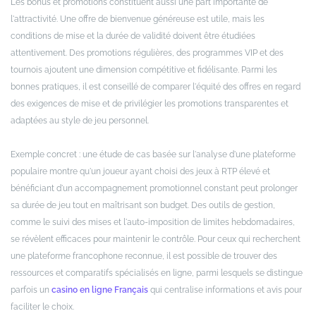
Les bonus et promotions constituent aussi une part importante de
l'attractivité. Une offre de bienvenue généreuse est utile, mais les
conditions de mise et la durée de validité doivent être étudiées
attentivement. Des promotions régulières, des programmes VIP et des
tournois ajoutent une dimension compétitive et fidélisante. Parmi les
bonnes pratiques, il est conseillé de comparer l'équité des offres en regard
des exigences de mise et de privilégier les promotions transparentes et
adaptées au style de jeu personnel.
Exemple concret : une étude de cas basée sur l'analyse d'une plateforme
populaire montre qu'un joueur ayant choisi des jeux à RTP élevé et
bénéficiant d'un accompagnement promotionnel constant peut prolonger
sa durée de jeu tout en maîtrisant son budget. Des outils de gestion,
comme le suivi des mises et l'auto-imposition de limites hebdomadaires,
se révèlent efficaces pour maintenir le contrôle. Pour ceux qui recherchent
une plateforme francophone reconnue, il est possible de trouver des
ressources et comparatifs spécialisés en ligne, parmi lesquels se distingue
parfois un
casino en ligne Français
qui centralise informations et avis pour
faciliter le choix.