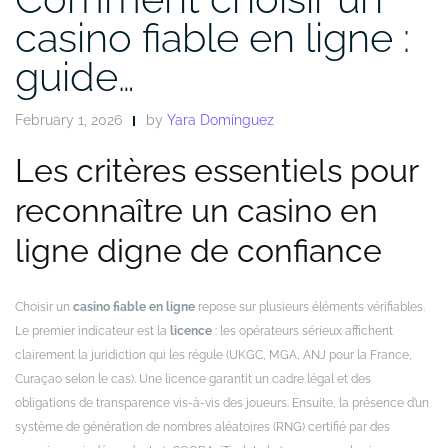
casino fiable en ligne :
guide…
February 1, 2026
by
Yara Domínguez
Les critères essentiels pour
reconnaître un casino en
ligne digne de confiance
Choisir un
casino fiable en ligne
repose sur plusieurs éléments vérifiables.
Le premier indicateur est la
licence
: les opérateurs sérieux affichent
clairement la juridiction qui les régule (UKGC, MGA, ANJ pour la France,
Curaçao selon le cas). Une licence garantit un cadre légal et des
obligations de transparence vis-à-vis des joueurs. Ensuite, la présence d’un
système de génération de nombres aléatoires (RNG) certifié par des