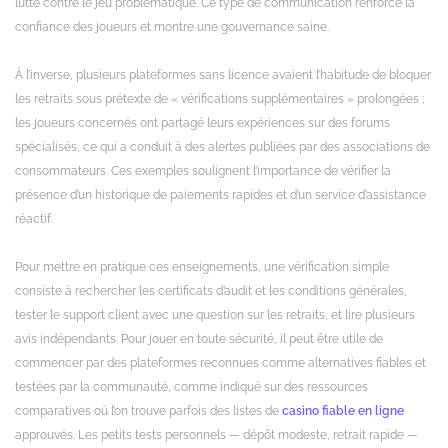
lutte contre le jeu problématique. Ce type de communication renforce la
confiance des joueurs et montre une gouvernance saine.
À l’inverse, plusieurs plateformes sans licence avaient l’habitude de bloquer
les retraits sous prétexte de « vérifications supplémentaires » prolongées ;
les joueurs concernés ont partagé leurs expériences sur des forums
spécialisés, ce qui a conduit à des alertes publiées par des associations de
consommateurs. Ces exemples soulignent l’importance de vérifier la
présence d’un historique de paiements rapides et d’un service d’assistance
réactif.
Pour mettre en pratique ces enseignements, une vérification simple
consiste à rechercher les certificats d’audit et les conditions générales,
tester le support client avec une question sur les retraits, et lire plusieurs
avis indépendants. Pour jouer en toute sécurité, il peut être utile de
commencer par des plateformes reconnues comme alternatives fiables et
testées par la communauté, comme indiqué sur des ressources
comparatives où l’on trouve parfois des listes de
casino fiable en ligne
approuvés. Les petits tests personnels — dépôt modeste, retrait rapide —