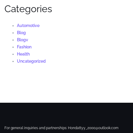
Categories
Automotive
Blog
Blogv
Fashion
Health
Uncategorized
For general inquiries and partnerships:
Hondattyy_2000@outlook.com