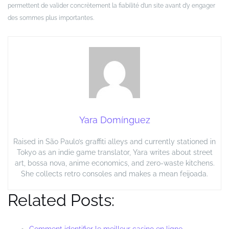
permettent de valider concrètement la fiabilité d’un site avant d’y engager
des sommes plus importantes.
Yara Domínguez
Raised in São Paulo’s graffiti alleys and currently stationed in
Tokyo as an indie game translator, Yara writes about street
art, bossa nova, anime economics, and zero-waste kitchens.
She collects retro consoles and makes a mean feijoada.
Related Posts: