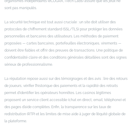
organismes indépendants (eCOGRA, iTech Labs) assure que les jeux ne
sont pas manipulés.
La sécurité technique est tout aussi cruciale : un site doit utiliser des
protocoles de chiffrement standard (SSL/TLS) pour protéger les données
personnelles et bancaires des utilisateurs. Les méthodes de paiement
proposées — cartes bancaires, portefeuilles électroniques, virements —
doivent être fiables et offrir des preuves de transactions. Une politique de
confidentialité claire et des conditions générales détaillées sont des signes
sérieux de professionnalisme.
La réputation repose aussi sur des témoignages et des avis : lire des retours
de joueurs, vérifier l’historique des paiements et la rapidité des retraits
permet d’identifier les opérateurs honnêtes. Les casinos légitimes
proposent un service client accessible (chat en direct, email, téléphone) et
des pages d’aide complètes. Enfin, la transparence sur les taux de
redistribution (RTP) et les limites de mise aide à juger de l’équité globale de
la plateforme.