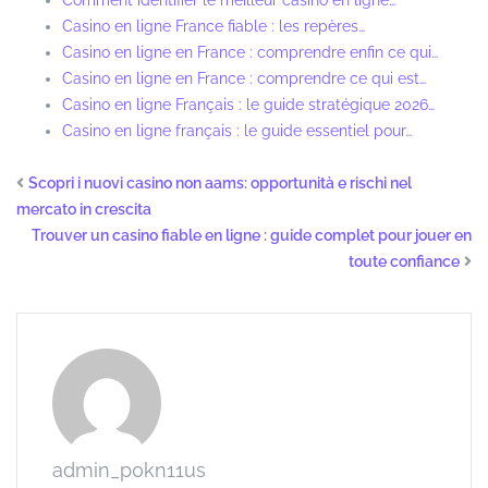
Comment identifier le meilleur casino en ligne…
Casino en ligne France fiable : les repères…
Casino en ligne en France : comprendre enfin ce qui…
Casino en ligne en France : comprendre ce qui est…
Casino en ligne Français : le guide stratégique 2026…
Casino en ligne français : le guide essentiel pour…
Scopri i nuovi casino non aams: opportunità e rischi nel
mercato in crescita
Trouver un casino fiable en ligne : guide complet pour jouer en
toute confiance
admin_p0kn11us