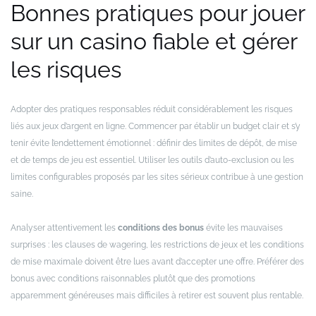
Bonnes pratiques pour jouer
sur un casino fiable et gérer
les risques
Adopter des pratiques responsables réduit considérablement les risques
liés aux jeux d’argent en ligne. Commencer par établir un budget clair et s’y
tenir évite l’endettement émotionnel : définir des limites de dépôt, de mise
et de temps de jeu est essentiel. Utiliser les outils d’auto-exclusion ou les
limites configurables proposés par les sites sérieux contribue à une gestion
saine.
Analyser attentivement les
conditions des bonus
évite les mauvaises
surprises : les clauses de wagering, les restrictions de jeux et les conditions
de mise maximale doivent être lues avant d’accepter une offre. Préférer des
bonus avec conditions raisonnables plutôt que des promotions
apparemment généreuses mais difficiles à retirer est souvent plus rentable.