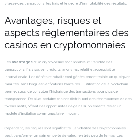
vitesse des transactions, les frais et le degré d'immutabilité des résultats.
Avantages, risques et
aspects réglementaires des
casinos en cryptomonnaies
Les
avantages
d'un crypto casino sont nombreux : rapidité des
transactions, frais souvent réduits, anonymat relatif et accessibilité
internationale. Les dépôts et retraits sont généralement traités en quelques
minutes, sans longues vérifications bancaires. L'utilisation de la blockchain
permet aussi de consulter l'historique des transactions pour plus de
transparence. De plus, certains casinos distribuent des récompenses via des
tokens natifs, offrant des opportunités de gains supplémentaires et un
modèle d'incitation communautaire innovant.
Cependant, les risques sont significatifs. La volatilité des cryptomonnaies
peut transformer un gain en perte de valeur en très peu de temps. Les