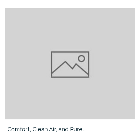
Comfort, Clean Air, and Pure…