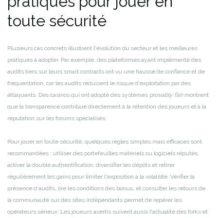
pratiques pour jouer en
toute sécurité
Plusieurs cas concrets illustrent l'évolution du secteur et les meilleures
pratiques à adopter. Par exemple, des plateformes ayant implémenté des
audits tiers sur leurs smart contracts ont vu une hausse de confiance et de
fréquentation, car les audits réduisent le risque d'exploitation par des
attaquants. Des casinos qui ont adopté des systèmes
provably fair
montrent
que la transparence contribue directement à la rétention des joueurs et à la
réputation sur les forums spécialisés.
Pour jouer en toute sécurité, quelques règles simples mais efficaces sont
recommandées : utiliser des portefeuilles matériels ou logiciels réputés,
activer la double authentification, diversifier les dépôts et retirer
régulièrement les gains pour limiter l'exposition à la volatilité. Vérifier la
présence d'audits, lire les conditions des bonus, et consulter les retours de
la communauté sur des sites indépendants permet de repérer les
opérateurs sérieux. Les joueurs avertis suivent aussi l'actualité des forks et