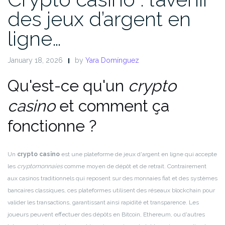
des jeux d’argent en
ligne…
January 18, 2026
by
Yara Domínguez
Qu'est-ce qu'un
crypto
casino
et comment ça
fonctionne ?
Un
crypto casino
est une plateforme de jeux d'argent en ligne qui accepte
les
cryptomonnaies
comme moyen de dépôt et de retrait. Contrairement
aux casinos traditionnels qui reposent sur des monnaies fiat et des systèmes
bancaires classiques, ces plateformes utilisent des réseaux blockchain pour
valider les transactions, garantissant ainsi rapidité et transparence. Les
joueurs peuvent effectuer des dépôts en Bitcoin, Ethereum, ou d'autres