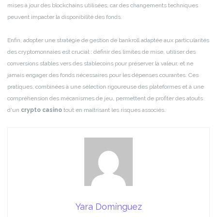
mises à jour des blockchains utilisées, car des changements techniques
peuvent impacter la disponibilité des fonds.
Enfin, adopter une stratégie de gestion de bankroll adaptée aux particularités
des cryptomonnaies est crucial : définir des limites de mise, utiliser des
conversions stables vers des stablecoins pour préserver la valeur, et ne
jamais engager des fonds nécessaires pour les dépenses courantes. Ces
pratiques, combinées à une sélection rigoureuse des plateformes et à une
compréhension des mécanismes de jeu, permettent de profiter des atouts
d'un
crypto casino
tout en maîtrisant les risques associés.
Yara Domínguez