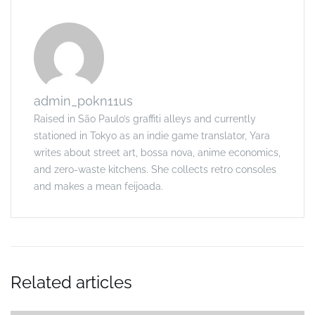
admin_p0kn11us
Raised in São Paulo’s graffiti alleys and currently
stationed in Tokyo as an indie game translator, Yara
writes about street art, bossa nova, anime economics,
and zero-waste kitchens. She collects retro consoles
and makes a mean feijoada.
Related articles