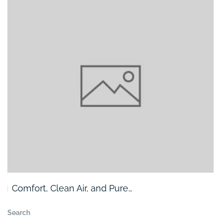
Comfort, Clean Air, and Pure…
Search