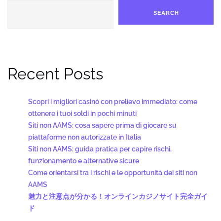
SEARCH
Recent Posts
Scopri i migliori casinò con prelievo immediato: come
ottenere i tuoi soldi in pochi minuti
Siti non AAMS: cosa sapere prima di giocare su
piattaforme non autorizzate in Italia
Siti non AAMS: guida pratica per capire rischi,
funzionamento e alternative sicure
Come orientarsi tra i rischi e le opportunità dei siti non
AAMS
魅力と注意点が分かる！オンラインカジノサイト完全ガイ
ド