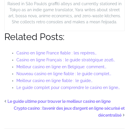
Raised in São Paulo’s graffiti alleys and currently stationed in
Tokyo as an indie game translator, Yara writes about street
art, bossa nova, anime economics, and zero-waste kitchens.
She collects retro consoles and makes a mean feijoada.
Related Posts:
Casino en ligne France fiable : les repères…
Casino en ligne Français : le guide stratégique 2026…
Meilleur casino en ligne en Belgique: comment…
Nouveau casino en ligne fiable : le guide complet…
Meilleur casino en ligne fiable : le guide…
Le guide complet pour comprendre le casino en ligne…
Le guide ultime pour trouver le meilleur casino en ligne
Crypto casino : l’avenir des jeux d’argent en ligne sécurisé et
décentralisé