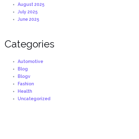
August 2025
July 2025
June 2025
Categories
Automotive
Blog
Blogv
Fashion
Health
Uncategorized