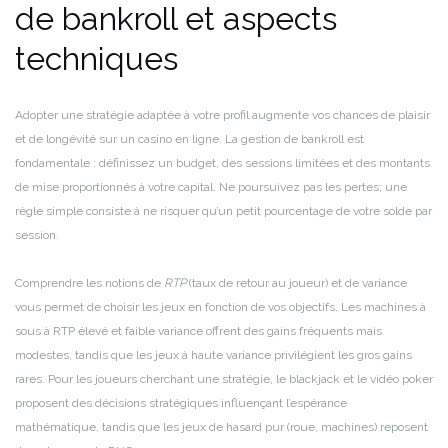
de bankroll et aspects
techniques
Adopter une stratégie adaptée à votre profil augmente vos chances de plaisir
et de longévité sur un casino en ligne. La gestion de bankroll est
fondamentale : définissez un budget, des sessions limitées et des montants
de mise proportionnés à votre capital. Ne poursuivez pas les pertes; une
règle simple consiste à ne risquer qu’un petit pourcentage de votre solde par
session.
Comprendre les notions de
RTP
(taux de retour au joueur) et de variance
vous permet de choisir les jeux en fonction de vos objectifs. Les machines à
sous à RTP élevé et faible variance offrent des gains fréquents mais
modestes, tandis que les jeux à haute variance privilégient les gros gains
rares. Pour les joueurs cherchant une stratégie, le blackjack et le vidéo poker
proposent des décisions stratégiques influençant l’espérance
mathématique, tandis que les jeux de hasard pur (roue, machines) reposent