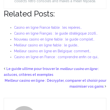
collects retro consoles and makes a mean feijoada.
Related Posts:
Casino en ligne France fiable : les repères…
Casino en ligne Français : le guide stratégique 2026…
Nouveau casino en ligne fiable : le guide complet…
Meilleur casino en ligne fiable : le guide…
Meilleur casino en ligne en Belgique: comment…
Casino en ligne en France : comprendre enfin ce qui…
Le guide ultime pour trouver le
meilleur casino en ligne
:
astuces, critères et exemples
Meilleur casino en ligne : Décrypter, comparer et choisir pour
maximiser vos gains