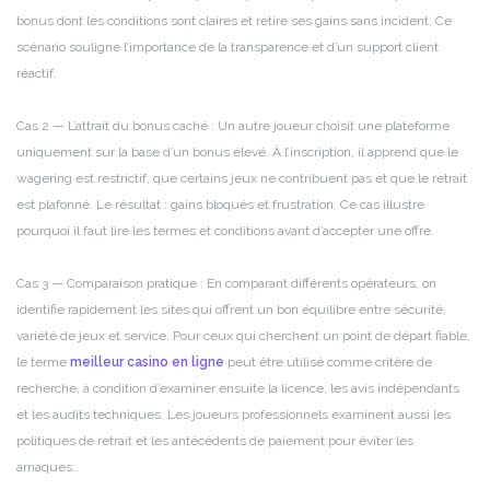
bonus dont les conditions sont claires et retire ses gains sans incident. Ce
scénario souligne l’importance de la transparence et d’un support client
réactif.
Cas 2 — L’attrait du bonus caché : Un autre joueur choisit une plateforme
uniquement sur la base d’un bonus élevé. À l’inscription, il apprend que le
wagering est restrictif, que certains jeux ne contribuent pas et que le retrait
est plafonné. Le résultat : gains bloqués et frustration. Ce cas illustre
pourquoi il faut lire les termes et conditions avant d’accepter une offre.
Cas 3 — Comparaison pratique : En comparant différents opérateurs, on
identifie rapidement les sites qui offrent un bon équilibre entre sécurité,
variété de jeux et service. Pour ceux qui cherchent un point de départ fiable,
le terme
meilleur casino en ligne
peut être utilisé comme critère de
recherche, à condition d’examiner ensuite la licence, les avis indépendants
et les audits techniques. Les joueurs professionnels examinent aussi les
politiques de retrait et les antécédents de paiement pour éviter les
arnaques.