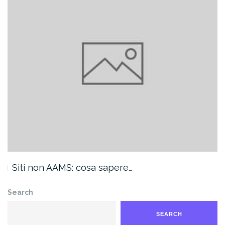
Siti non AAMS: cosa sapere…
Search
SEARCH