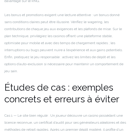
davantage sur le RNG.
Les bonus et promotions exigent une lecture attentive : un bonus donné
sans conditions claires peut être illusoire. Vérifiez le wagering, les
contributions de chaque jeu aux exigences et les plafonds de mise. Sur le
plan technique, privilégiez les casinos offrant une plateforme stable,
optimisée pour mobile et avec des temps de chargement rapides ; les
interruptions ou bugs peuvent nuire à l’expérience et aux gains potentiels.
Enfin, pratiquez le jeu responsable : activez les limites de dépôt et les
options d’auto-exclusion si nécessaire pour maintenir un comportement de
jeu sain.
Études de cas : exemples
concrets et erreurs à éviter
Cas 1 — Le site bien régulé : Un joueur découvre un casino possédant une
licence reconnue, un certificat d’audit pour ses générateurs aléatoires et des
méthodes de retrait rapides. Après un premier dépôt modéré, il profite d’un