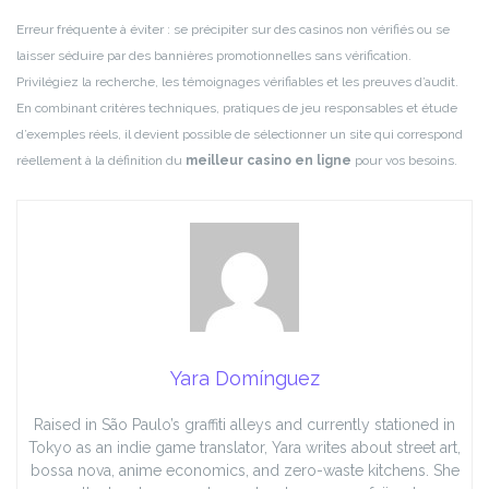
Erreur fréquente à éviter : se précipiter sur des casinos non vérifiés ou se
laisser séduire par des bannières promotionnelles sans vérification.
Privilégiez la recherche, les témoignages vérifiables et les preuves d’audit.
En combinant critères techniques, pratiques de jeu responsables et étude
d’exemples réels, il devient possible de sélectionner un site qui correspond
réellement à la définition du
meilleur casino en ligne
pour vos besoins.
Yara Domínguez
Raised in São Paulo’s graffiti alleys and currently stationed in
Tokyo as an indie game translator, Yara writes about street art,
bossa nova, anime economics, and zero-waste kitchens. She