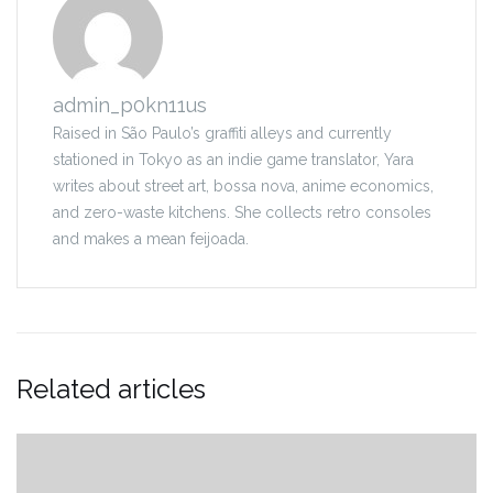
admin_p0kn11us
Raised in São Paulo’s graffiti alleys and currently
stationed in Tokyo as an indie game translator, Yara
writes about street art, bossa nova, anime economics,
and zero-waste kitchens. She collects retro consoles
and makes a mean feijoada.
Related articles